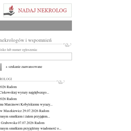
 nekrologów i wspomnień
wisko lub numer ogłoszenia:
+ szukanie zaawansowane
KROLOGI
.2026
Radom
Ciskowskiej wyrazy najgłębszego...
.2026
Radom
mu Marcinowi Kobylskiemu wyrazy...
aw Maszkiewicz
29.07.2026
Radom
mnym smutkiem i żalem przyjąłem...
a Grabowska
07.07.2026
Radom
mnym smutkiem przyjęliśmy wiadomość o...