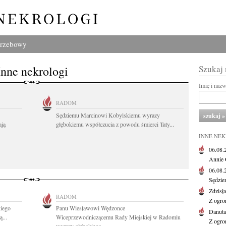
grzebowy
Inne nekrologi
Szukaj
Imię i naz
RADOM
Sędziemu Marcinowi Kobylskiemu wyrazy
ają
głębokiemu współczucia z powodu śmierci Taty...
INNE NE
06.08
Annie 
06.08
Sędzie
Zdzisł
RADOM
Z ogro
iego
Panu Wiesławowi Wędzonce
Danut
...
Wiceprzewodniczącemu Rady Miejskiej w Radomiu
Z ogro