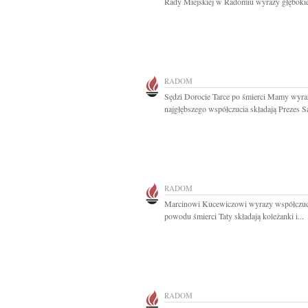
Rady Miejskiej w Radomiu wyrazy głębokie
RADOM
Sędzi Dorocie Tarce po śmierci Mamy wyra
najgłębszego współczucia składają Prezes Są
RADOM
Marcinowi Kucewiczowi wyrazy współczuc
powodu śmierci Taty składają koleżanki i...
RADOM