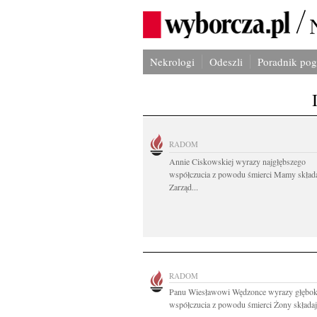
Nekrologi
Odeszli
Poradnik po
RADOM
Annie Ciskowskiej wyrazy najgłębszego
współczucia z powodu śmierci Mamy skład
Zarząd...
RADOM
Panu Wiesławowi Wędzonce wyrazy głębok
współczucia z powodu śmierci Żony składają