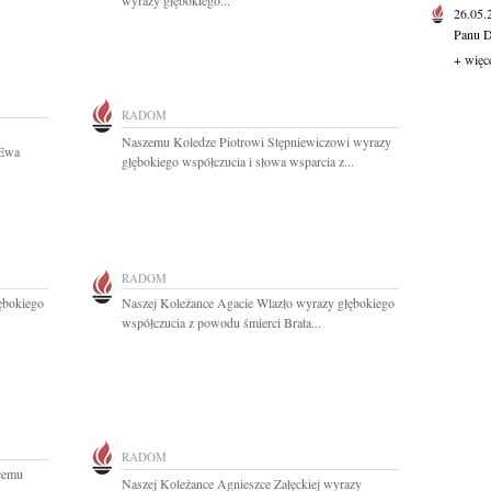
wyrazy głębokiego...
26.05
Panu D
+ więc
RADOM
Naszemu Koledze Piotrowi Stępniewiczowi wyrazy
 Ewa
głębokiego współczucia i słowa wsparcia z...
RADOM
ębokiego
Naszej Koleżance Agacie Wlazło wyrazy głębokiego
współczucia z powodu śmierci Brata...
RADOM
cemu
Naszej Koleżance Agnieszce Załęckiej wyrazy