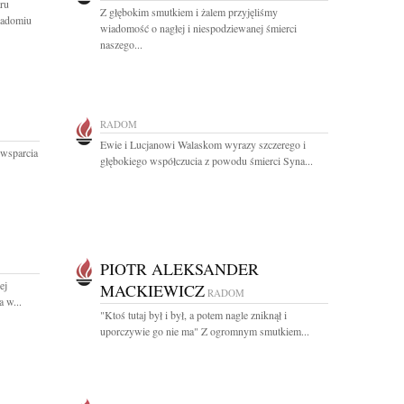
ru
Z głębokim smutkiem i żalem przyjęliśmy
Radomiu
wiadomość o nagłej i niespodziewanej śmierci
naszego...
RADOM
Ewie i Lucjanowi Walaskom wyrazy szczerego i
 wsparcia
głębokiego współczucia z powodu śmierci Syna...
PIOTR ALEKSANDER
ej
MACKIEWICZ
RADOM
 w...
"Ktoś tutaj był i był, a potem nagle zniknął i
uporczywie go nie ma" Z ogromnym smutkiem...