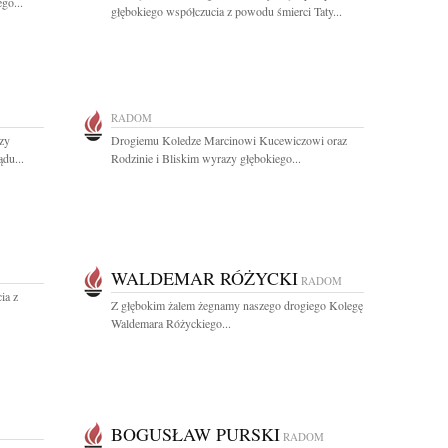
go...
głębokiego współczucia z powodu śmierci Taty...
RADOM
zy
Drogiemu Koledze Marcinowi Kucewiczowi oraz
du...
Rodzinie i Bliskim wyrazy głębokiego...
WALDEMAR RÓŻYCKI
RADOM
ia z
Z głębokim żalem żegnamy naszego drogiego Kolegę
Waldemara Różyckiego...
BOGUSŁAW PURSKI
RADOM