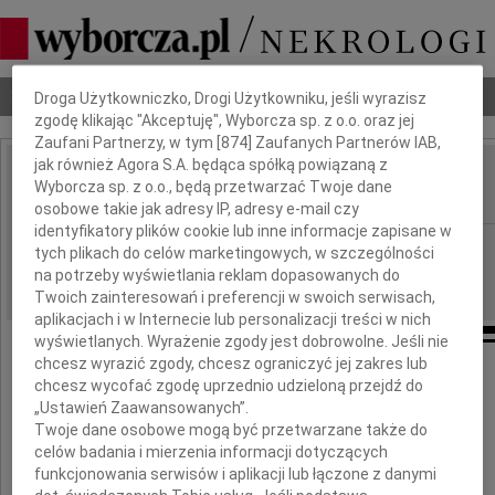
Dbamy o Twoją prywatność
Nekrologi
Odeszli
Poradnik pogrzebowy
Droga Użytkowniczko, Drogi Użytkowniku, jeśli wyrazisz
zgodę klikając "Akceptuję", Wyborcza sp. z o.o. oraz jej
Zaufani Partnerzy, w tym [
874
] Zaufanych Partnerów IAB,
jak również Agora S.A. będąca spółką powiązaną z
Władysław Błaszko
Wyborcza sp. z o.o., będą przetwarzać Twoje dane
IMIĘ I NAZWISKO:
osobowe takie jak adresy IP, adresy e-mail czy
identyfikatory plików cookie lub inne informacje zapisane w
Radom
REGION:
tych plikach do celów marketingowych, w szczególności
03.09.2014
na potrzeby wyświetlania reklam dopasowanych do
DATA EMISJI:
Twoich zainteresowań i preferencji w swoich serwisach,
aplikacjach i w Internecie lub personalizacji treści w nich
wyświetlanych. Wyrażenie zgody jest dobrowolne. Jeśli nie
chcesz wyrazić zgody, chcesz ograniczyć jej zakres lub
Z wielkim żalem i smutkiem
chcesz wycofać zgodę uprzednio udzieloną przejdź do
przyjęliśmy wiadomość o śmierci
„Ustawień Zaawansowanych”.
Twoje dane osobowe mogą być przetwarzane także do
Pana
celów badania i mierzenia informacji dotyczących
Władysława Błaszko
funkcjonowania serwisów i aplikacji lub łączone z danymi