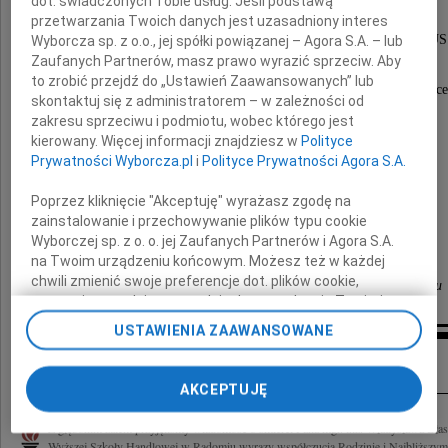
dot. świadczonych Tobie usług. Jeśli podstawą
przetwarzania Twoich danych jest uzasadniony interes
wieloletniego pracownika Sieci Szkół COSINUS
Wyborcza sp. z o.o., jej spółki powiązanej – Agora S.A. – lub
Zaufanych Partnerów, masz prawo wyrazić sprzeciw. Aby
to zrobić przejdź do „Ustawień Zaawansowanych” lub
Składamy wyrazy głębokiego współczucia Córce
skontaktuj się z administratorem – w zależności od
zakresu sprzeciwu i podmiotu, wobec którego jest
Pani
kierowany. Więcej informacji znajdziesz w
Polityce
Katarzynie Błaszko
Prywatności Wyborcza.pl
i
Polityce Prywatności Agora S.A.
Poprzez kliknięcie "Akceptuję" wyrażasz zgodę na
oraz najbliższej Rodzinie
zainstalowanie i przechowywanie plików typu cookie
Wyborczej sp. z o. o. jej Zaufanych Partnerów i Agora S.A.
na Twoim urządzeniu końcowym. Możesz też w każdej
chwili zmienić swoje preferencje dot. plików cookie,
Pracownicy Centrali oraz oddziału w Radomiu
ponownie wywołując narzędzie do zarządzania Twoimi
preferencjami dot. przetwarzania danych poprzez
USTAWIENIA ZAAWANSOWANE
odnośnik „Ustawienia prywatności” w stopce serwisu i
Inne kondolencje
przechodząc do sekcji „Ustawienia zaawansowane”.
Zmiana ustawień plików cookie możliwa jest także za
AKCEPTUJĘ
pomocą ustawień przeglądarki.
Z głębokim żalem przyjęliśmy wiadomość o śmierci Pana mgr. inż. Władysława Bła
My, nasi Zaufani Partnerzy i Agora S.A. możemy
Wyższej Szkoły Handlowej w Radomiu wyrazy współczucia Rodzinie i Najbliższym.