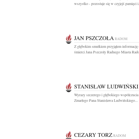
wszystko - pozostaje się w czyjejś pamięci i.
JAN PSZCZOŁA
RADOM
Z głębokim smutkiem przyjąłem informację 
śmierci Jana Pszczoły Radnego Miasta Rado
STANISŁAW LUDWIŃSKI
Wyrazy szczerego i głębokiego współczucia
Zmarłego Pana Stanisława Ludwińskiego...
CEZARY TORZ
RADOM