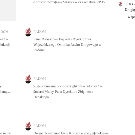
o śmierci Zdzisława Maszkiewicza senatora RP IV...
30.03
Drogie
+ więc
ADOM
RADOM
ość o
Panu Dariuszowi Piątkowi Dyrektorowi
ukacji...
Wojewódzkiego Ośrodka Ruchu Drogowego w
Radomiu...
RADOM
y
Z głębokim smutkiem przyjęliśmy wiadomość o
Mamy...
śmierci Mamy Pana Dyrektora Zbigniewa
Dębskiego...
RADOM
 bo mimo
Drogiej Koleżance Ewie Kopacz wyrazy głębokiego