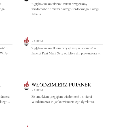
i
Z głębokim smutkiem i żalem przyjęliśmy
oga...
wiadomość o śmierci naszego serdecznego Kolegi
Jakuba...
RADOM
ość o
Z głębokim smutkiem przyjęliśmy wiadomość o
.W. A-
śmierci Pani Marii Syty od kliku dni prokuratora w...
K
WŁODZIMIERZ PUJANEK
RADOM
 śmierci
Ze smutkiem przyjąłem wiadomość o śmierci
iego...
Włodzimierza Pujanka wieloletniego dyrektora...