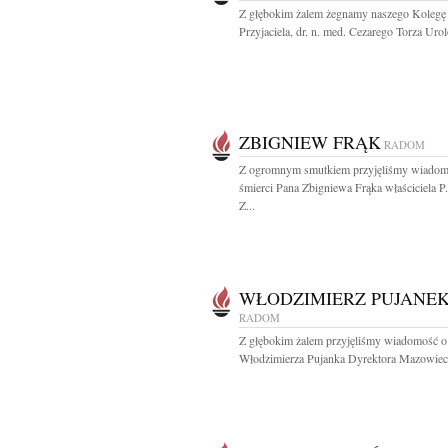
Z głębokim żalem żegnamy naszego Kole­gę 
Przyjaciela, dr. n. med. Cezarego Torza Urol
ZBIGNIEW FRĄK
RADOM
Z ogromnym smutkiem przyjęliśmy wiadom
śmierci Pana Zbigniewa Frąka właściciela P
Z...
WŁODZIMIERZ PUJANE
RADOM
Z głębokim żalem przyjęliśmy wiadomość o
Włodzimierza Pujanka Dyrektora Mazowieck