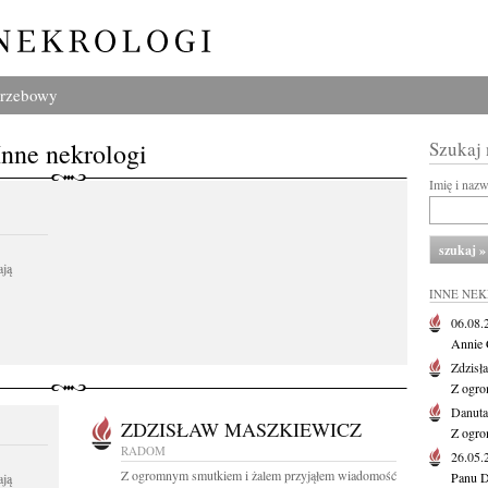
grzebowy
Inne nekrologi
Szukaj
Imię i naz
ają
INNE NE
06.08
Annie 
Zdzisł
Z ogro
Danut
ZDZISŁAW MASZKIEWICZ
Z ogro
RADOM
26.05
Z ogromnym smutkiem i żalem przyjąłem wiadomość
Panu D
ają