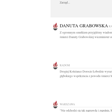
Zarząd...
DANUTA GRABOWSKA
R
Z ogromnym smutkiem przyjęliśmy wiadom
śmierci Danuty Grabowskiej wiceminister ed
RADOM
Drogiej Koleżance Dorocie Łobodzie wyraz
głębokiego współczucia z powodu śmierci 
WARSZAWA
"Nie odchodzi się tak naprawdę i zupełnie,