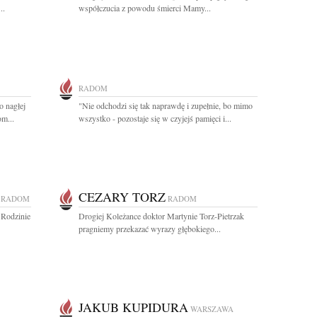
..
współczucia z powodu śmierci Mamy...
RADOM
o nagłej
"Nie odchodzi się tak naprawdę i zupełnie, bo mimo
m...
wszystko - pozostaje się w czyjejś pamięci i...
CEZARY TORZ
RADOM
RADOM
 Rodzinie
Drogiej Koleżance doktor Martynie Torz-Pietrzak
pragniemy przekazać wyrazy głębokiego...
JAKUB KUPIDURA
WARSZAWA