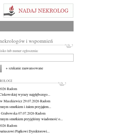
 nekrologów i wspomnień
wisko lub numer ogłoszenia:
+ szukanie zaawansowane
KROLOGI
.2026
Radom
Ciskowskiej wyrazy najgłębszego...
aw Maszkiewicz
29.07.2026
Radom
mnym smutkiem i żalem przyjąłem...
a Grabowska
07.07.2026
Radom
mnym smutkiem przyjęliśmy wiadomość o...
.2026
Radom
ariuszowi Piątkowi Dyrektorowi...