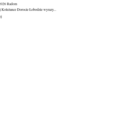
.2026
Radom
j Koleżance Dorocie Łobodzie wyrazy...
ej