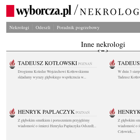
Nekrologi
Odeszli
Poradnik pogrzebowy
Inne nekrologi
TADEUSZ KOTŁOWSKI
TADEUS
POZNAŃ
Drogiemu Koledze Wojciechowi Kotłowskiemu
W dniu 3 sierp
składamy wyrazy głębokiego współczucia w...
Tadeusz Kotłow
HENRYK PAPLACZYK
HENRYK
POZNAŃ
Z głębokim smutkiem i poruszeniem przyjęliśmy
Z głębokim smu
wiadomość o śmierci Henryka Paplaczyka Odszedł...
wiadomość o ś
Człowiek,...