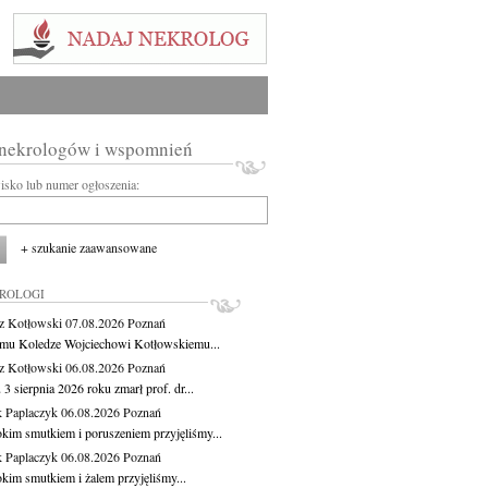
 nekrologów i wspomnień
wisko lub numer ogłoszenia:
+ szukanie zaawansowane
KROLOGI
z Kotłowski
07.08.2026
Poznań
mu Koledze Wojciechowi Kotłowskiemu...
z Kotłowski
06.08.2026
Poznań
3 sierpnia 2026 roku zmarł prof. dr...
 Paplaczyk
06.08.2026
Poznań
okim smutkiem i poruszeniem przyjęliśmy...
 Paplaczyk
06.08.2026
Poznań
okim smutkiem i żalem przyjęliśmy...