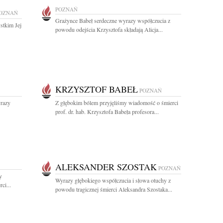
POZNAŃ
OZNAŃ
Grażynce Babeł serdeczne wyrazy współczucia z
stkim Jej
powodu odejścia Krzysztofa składają Alicja...
KRZYSZTOF BABEŁ
POZNAŃ
razy
Z głębokim bólem przyjęliśmy wiadomość o śmierci
prof. dr. hab. Krzysztofa Babeła profesora...
ALEKSANDER SZOSTAK
POZNAŃ
y
Wyrazy głębokiego współczucia i słowa otuchy z
ci...
powodu tragicznej śmierci Aleksandra Szostaka...