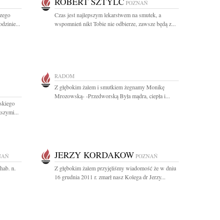
ROBERT SZTYLC
POZNAŃ
szego
Czas jest najlepszym lekarstwem na smutek, a
dzinie...
wspomnień nikt Tobie nie odbierze, zawsze będą z...
RADOM
Z głębokim żalem i smutkiem żegnamy Monikę
Mrozowską- -Przedworską Była mądra, ciepła i...
skiego
szymi...
JERZY KORDAKOW
NAŃ
POZNAŃ
hab. n.
Z głębokim żalem przyjęliśmy wiadomość że w dniu
16 grudnia 2011 r. zmarł nasz Kolega dr Jerzy...