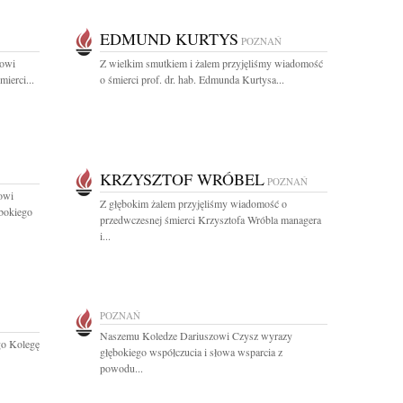
EDMUND KURTYS
POZNAŃ
kowi
Z wielkim smutkiem i żalem przyjęliśmy wiadomość
ierci...
o śmierci prof. dr. hab. Edmunda Kurtysa...
KRZYSZTOF WRÓBEL
POZNAŃ
owi
Z głębokim żalem przyjęliśmy wiadomość o
ębokiego
przedwczesnej śmierci Krzysztofa Wróbla managera
i...
POZNAŃ
Naszemu Koledze Dariuszowi Czysz wyrazy
go Kolegę
głębokiego współczucia i słowa wsparcia z
powodu...