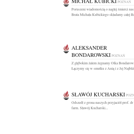
MICHAŁ KUBICKI
POZNAŃ
Poruszeni wiadomością o nagłej śmierci na
Brata Michała Kubickiego składamy całej Ro
ALEKSANDER
BONDAROWSKI
POZNAŃ
Z głębokim żalem żegnamy Olka Bondarow
Łączymy się w smutku z Anią i z Jej Najbliż
SŁAWÓJ KUCHARSKI
POZ
Odszedł z grona naszych przyjaciół prof. dr 
farm. Sławój Kucharski...