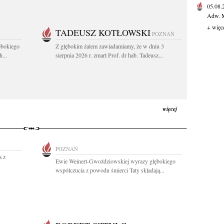
05.08
Adw. M
+ więc
TADEUSZ KOTŁOWSKI
POZNAŃ
ębokiego
Z głębokim żalem zawiadamiamy, że w dniu 3
...
sierpnia 2026 r. zmarł Prof. dr hab. Tadeusz...
więcej
POZNAŃ
a z
Ewie Weinert-Gwoździowskiej wyrazy głębokiego
współczucia z powodu śmierci Taty składają...