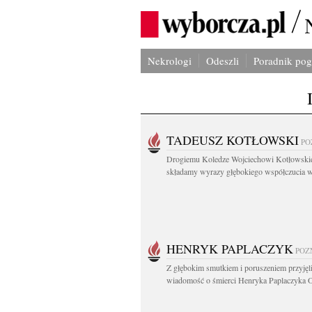
Nekrologi
Odeszli
Poradnik po
TADEUSZ KOTŁOWSKI
PO
Drogiemu Koledze Wojciechowi Kotłowsk
składamy wyrazy głębokiego współczucia w.
HENRYK PAPLACZYK
POZ
Z głębokim smutkiem i poruszeniem przyję
wiadomość o śmierci Henryka Paplaczyka O