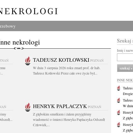
grzebowy
Inne nekrologi
Szukaj
Imię i naz
TADEUSZ KOTŁOWSKI
ZNAŃ
POZNAŃ
iemu
W dniu 3 sierpnia 2026 roku zmarł prof. dr hab.
..
Tadeusz Kotłowski Przez całe swe życie był...
INNE NE
Tadeus
Drogie
Tadeus
HENRYK PAPLACZYK
W dniu 
NAŃ
POZNAŃ
Henryk
liśmy
Z głębokim smutkiem i żalem przyjęliśmy
Z głęb
dszedł...
wiadomość o śmierci Henryka Paplaczyka Odszedł
Henryk
Człowiek,...
Z głęb