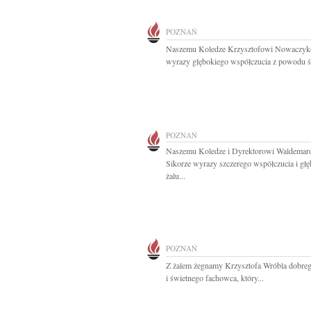
POZNAŃ
Naszemu Koledze Krzysztofowi Nowaczy
wyrazy głębokiego współczucia z powodu śm
POZNAŃ
Naszemu Koledze i Dyrektorowi Waldemar
Sikorze wyrazy szczerego współczucia i gł
żalu...
POZNAŃ
Z żalem żegnamy Krzysztofa Wróbla dobre
i świetnego fachowca, który...