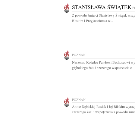
STANISŁAWA ŚWIĄTEK
P
Z powodu śmierci Stanisławy Świątek wszy
Bliskim i Przyjaciołom a w...
POZNAŃ
Naszemu Koledze Pawłowi Bachoszowi wy
głębokiego żalu i szczerego współczucia z...
POZNAŃ
Annie Dębickiej-Rasiak i Jej Bliskim wyraz
szczerego żalu i współczucia z powodu śmier