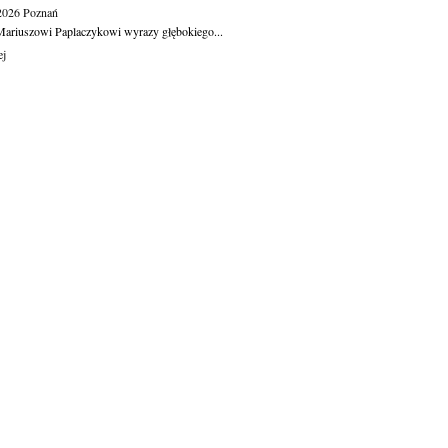
.2026
Poznań
ariuszowi Paplaczykowi wyrazy głębokiego...
ej