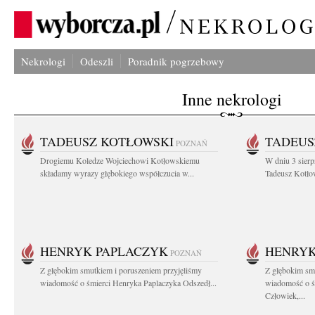
Nekrologi
Odeszli
Poradnik pogrzebowy
Inne nekrologi
TADEUSZ KOTŁOWSKI
TADEUS
POZNAŃ
Drogiemu Koledze Wojciechowi Kotłowskiemu
W dniu 3 sierp
składamy wyrazy głębokiego współczucia w...
Tadeusz Kotłow
HENRYK PAPLACZYK
HENRYK
POZNAŃ
Z głębokim smutkiem i poruszeniem przyjęliśmy
Z głębokim smu
wiadomość o śmierci Henryka Paplaczyka Odszedł...
wiadomość o ś
Człowiek,...