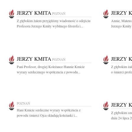
JERZY KMITA
JERZY 
POZNAŃ
Z głębokim żalem przyjęliśmy wiadomość o odejściu
Annie, Mateus
Profesora Jerzego Kmity wybitnego filozofa i...
Jerzego Kmity
JERZY KMITA
JERZY 
POZNAŃ
Pani Profesor, drogiej Koleżance Hannie Kmicie
Z głębokim ża
wyrazy serdecznego współczucia z powodu...
o śmierci prof
POZNAŃ
JERZY 
Hani Kmicie serdeczne wyrazy współczucia z
Z głębokim sm
powodu śmierci Ojca składają koleżanki i...
dniu 24 lipca 