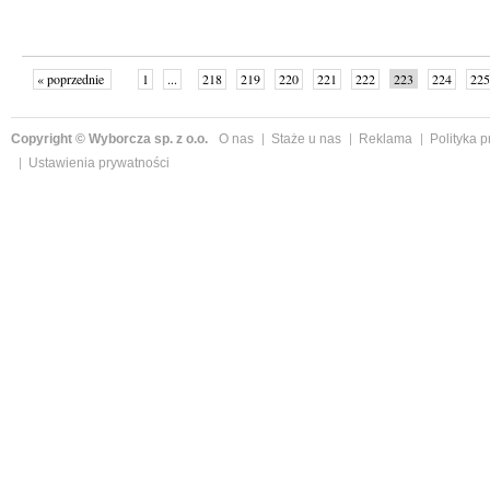
« poprzednie
1
...
218
219
220
221
222
223
224
225
następne »
Copyright © Wyborcza sp. z o.o.
O nas
Staże u nas
Reklama
Polityka 
Ustawienia prywatności