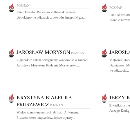
POZNAŃ
POZNAŃ
Pani Dyrektor Radosławie Braszak wyrazy
Panu Mirosław
głębokiego współczucia z powodu śmierci Męża...
Joannie Krzewi
JAROSŁAW MORYSON
JAROSŁ
POZNAŃ
Z głębokim żalem przyjęliśmy wiadomość o śmierci
Małżonce Hanc
Jarosława Morysona Rodzinie Morysonów:...
Damianowi Mo
współczucia...
KRYSTYNA BIAŁECKA-
JERZY 
PRUSZEWICZ
POZNAŃ
Z wielkim smu
Jerzego Kmitę 
Wielce szanownemu prof. dr. hab. Antoniemu
Pruszewiczowi najserdeczniejsze wyrazy...