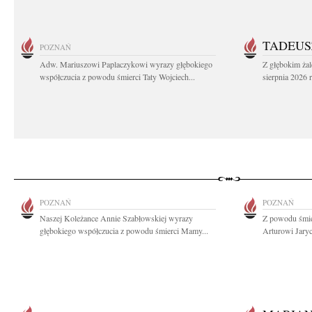
TADEUS
POZNAŃ
Adw. Mariuszowi Paplaczykowi wyrazy głębokiego
Z głębokim ża
współczucia z powodu śmierci Taty Wojciech...
sierpnia 2026 r
POZNAŃ
POZNAŃ
Naszej Koleżance Annie Szabłowskiej wyrazy
Z powodu śmie
głębokiego współczucia z powodu śmierci Mamy...
Arturowi Jaryc