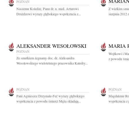
MARIA
POZNAŃ
Naszemu Koledze, Panu dr. n. med. Arturowi
Z wielkim smu
Drużdzowi wyrazy głębokiego współczucia z...
sierpnia 2012 
ALEKSANDER WESOŁOWSKI
MARIA 
POZNAŃ
Wojtkowi i Ma
Ze smutkiem żegnamy doc. dr. Aleksandra
z powodu śmier
Wesołowskiego wieloletniego pracownika Katedry...
POZNAŃ
POZNAŃ
Pani Agnieszce Drzymale-Feć wyrazy głębokiego
Magdalenie Ro
współczucia z powodu śmierci Męża składają...
współczucia z