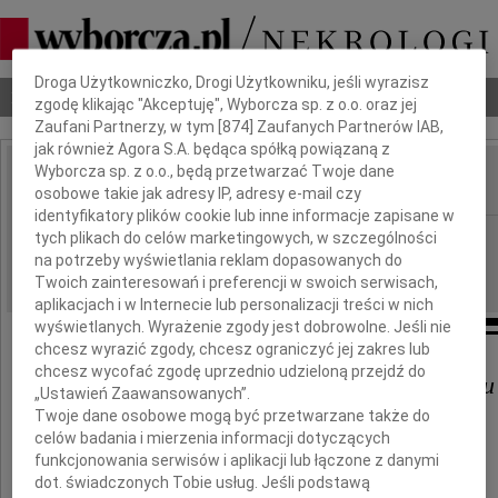
Dbamy o Twoją prywatność
Droga Użytkowniczko, Drogi Użytkowniku, jeśli wyrazisz
Nekrologi
Odeszli
Poradnik pogrzebowy
zgodę klikając "Akceptuję", Wyborcza sp. z o.o. oraz jej
Zaufani Partnerzy, w tym [
874
] Zaufanych Partnerów IAB,
jak również Agora S.A. będąca spółką powiązaną z
Wyborcza sp. z o.o., będą przetwarzać Twoje dane
osobowe takie jak adresy IP, adresy e-mail czy
IMIĘ I NAZWISKO:
identyfikatory plików cookie lub inne informacje zapisane w
Poznań
tych plikach do celów marketingowych, w szczególności
REGION:
na potrzeby wyświetlania reklam dopasowanych do
09.02.2012
DATA EMISJI:
Twoich zainteresowań i preferencji w swoich serwisach,
aplikacjach i w Internecie lub personalizacji treści w nich
wyświetlanych. Wyrażenie zgody jest dobrowolne. Jeśli nie
chcesz wyrazić zgody, chcesz ograniczyć jej zakres lub
chcesz wycofać zgodę uprzednio udzieloną przejdź do
Krzysztofowi Kieliszewskiemu
„Ustawień Zaawansowanych”.
Twoje dane osobowe mogą być przetwarzane także do
celów badania i mierzenia informacji dotyczących
wyrazy głębokiego współczucia
funkcjonowania serwisów i aplikacji lub łączone z danymi
z powodu śmierci
dot. świadczonych Tobie usług. Jeśli podstawą