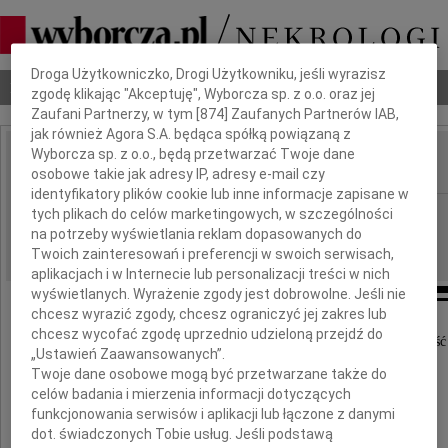
Dbamy o Twoją prywatność
Droga Użytkowniczko, Drogi Użytkowniku, jeśli wyrazisz
Nekrologi
Odeszli
Poradnik pogrzebowy
zgodę klikając "Akceptuję", Wyborcza sp. z o.o. oraz jej
Zaufani Partnerzy, w tym [
874
] Zaufanych Partnerów IAB,
jak również Agora S.A. będąca spółką powiązaną z
Wyborcza sp. z o.o., będą przetwarzać Twoje dane
osobowe takie jak adresy IP, adresy e-mail czy
IMIĘ I NAZWISKO:
identyfikatory plików cookie lub inne informacje zapisane w
Poznań
tych plikach do celów marketingowych, w szczególności
REGION:
na potrzeby wyświetlania reklam dopasowanych do
11.02.2012
DATA EMISJI:
Twoich zainteresowań i preferencji w swoich serwisach,
aplikacjach i w Internecie lub personalizacji treści w nich
wyświetlanych. Wyrażenie zgody jest dobrowolne. Jeśli nie
chcesz wyrazić zgody, chcesz ograniczyć jej zakres lub
chcesz wycofać zgodę uprzednio udzieloną przejdź do
Z ogromnym smutkiem przyjęliśmy wiadomość
„Ustawień Zaawansowanych”.
o odejściu malutkiej
Twoje dane osobowe mogą być przetwarzane także do
celów badania i mierzenia informacji dotyczących
funkcjonowania serwisów i aplikacji lub łączone z danymi
dot. świadczonych Tobie usług. Jeśli podstawą
Aurelki Figas