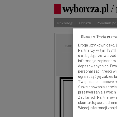
Nekrologi
Odeszli
Poradnik p
Dbamy o Twoją prywa
Elżbie
Droga Użytkowniczko, Dr
IMIĘ I NAZWISKO:
Partnerzy, w tym [
874
]
o.o., będą przetwarzać 
Poznań
REGION:
informacje zapisane w
11.02.2012
DATA EMISJI:
dopasowanych do Twoich
personalizacji treści 
ograniczyć jej zakres
Twoje dane osobowe mo
funkcjonowania serwisó
przetwarzania Twoich da
"Można ode
Zaufanych Partnerów, 
skontaktuj się z admin
Więcej informacji znaj