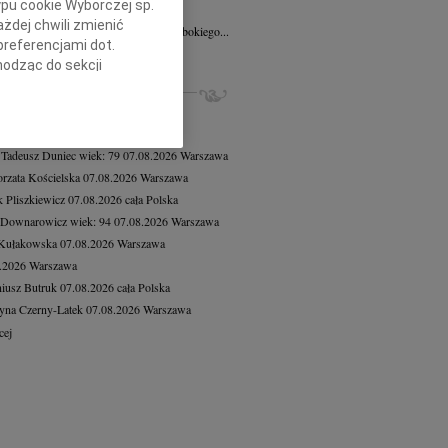
ypu cookie Wyborczej sp.
8.2026
Poznań
żdej chwili zmienić
Mariuszowi Paplaczykowi wyrazy głębokiego...
preferencjami dot.
cej
hodząc do sekcji
stawień przeglądarki.
ZE NEKROLOGI, KONDOLENCJE
8.2026
Warszawa
h celach:
Użycie
8.2026
Warszawa
lów identyfikacji.
 Tadeusz Duniec
wiek: 79
07.08.2026
Warszawa
ści, pomiar reklam i
rzata Kościelska
07.08.2026
Warszawa
 Pliszkiewicz
07.08.2026
cała Polska
 Downarowicz
wiek: 94
07.08.2026
Warszawa
 Kułakowska
07.08.2026
Warszawa
8.2026
Warszawa
iusz Butruk
07.08.2026
cała Polska
yna Czerny-Latek
07.08.2026
Warszawa
cej