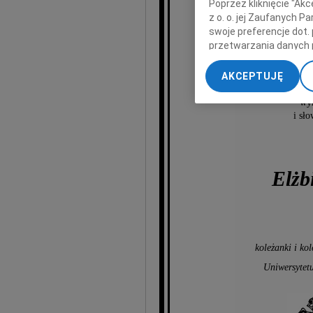
Poprzez kliknięcie "Ak
z o. o. jej Zaufanych 
prof. d
swoje preferencje dot.
przetwarzania danych 
„Ustawienia zaawansow
prof. dr. 
AKCEPTUJĘ
My, nasi Zaufani Part
dokładnych danych geol
wyr
Przechowywanie informa
i sł
treści, badnie odbiorcó
Elżb
koleżanki i kol
Uniwersytet