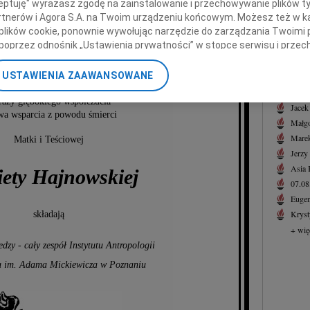
ceptuję" wyrażasz zgodę na zainstalowanie i przechowywanie plików t
05.0
Partnerów i Agora S.A. na Twoim urządzeniu końcowym. Możesz też w ka
r hab. Krystynie Cieślik
Adw. 
 plików cookie, ponownie wywołując narzędzie do zarządzania Twoimi 
+ wię
i
poprzez odnośnik „Ustawienia prywatności” w stopce serwisu i przec
ane”. Zmiana ustawień plików cookie możliwa jest także za pomocą u
NAJNOWS
hab. Joachimowi Cieślikowi
USTAWIENIA ZAAWANSOWANE
07.0
nerzy i Agora S.A. możemy przetwarzać dane osobowe w następującyc
07.0
okalizacyjnych. Aktywne skanowanie charakterystyki urządzenia do ce
azy głębokiego współczucia
Jacek
cji na urządzeniu lub dostęp do nich. Spersonalizowane reklamy i tre
owa wsparcia z powodu śmierci
Małgo
w i ulepszanie usług.
Lista Zaufanych Partnerów
Marek
Matki i Teściowej
Jerzy
Asia
iety Hajnowskiej
07.0
Eugen
Kryst
składają
+ wię
edzy - cały zespół Instytutu Antropologii
u im. Adama Mickiewicza w Poznaniu