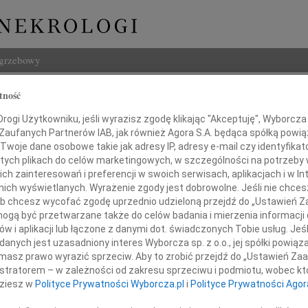
ogrzebowy
Szukaj
tność
ta Hajnowska
Imię i na
ogi Użytkowniku, jeśli wyrazisz zgodę klikając "Akceptuję", Wyborcza sp
 Zaufanych Partnerów IAB, jak również Agora S.A. będąca spółką powi
Twoje dane osobowe takie jak adresy IP, adresy e-mail czy identyfikato
 tych plikach do celów marketingowych, w szczególności na potrzeby 
 zainteresowań i preferencji w swoich serwisach, aplikacjach i w Int
INNE NE
w nich wyświetlanych. Wyrażenie zgody jest dobrowolne. Jeśli nie chce
 lub chcesz wycofać zgodę uprzednio udzieloną przejdź do „Ustawień
Tadeu
gą być przetwarzane także do celów badania i mierzenia informacji
Drogi
w i aplikacji lub łączone z danymi dot. świadczonych Tobie usług. Jeś
Tadeu
nych jest uzasadniony interes Wyborcza sp. z o.o., jej spółki powiąza
W dni
jść na zawsze, by stale być blisko".
masz prawo wyrazić sprzeciw. Aby to zrobić przejdź do „Ustawień Z
Henry
istratorem – w zależności od zakresu sprzeciwu i podmiotu, wobec któ
ks. Jan Twardowski
Z głę
dziesz w
Polityce Prywatności Wyborcza.pl
i
Polityce Prywatności Agor
Henry
Szanownym Państwu
Z głę