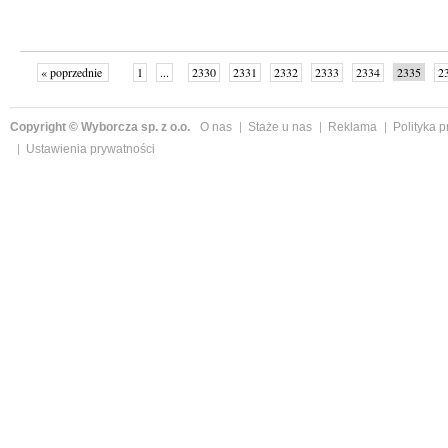
« poprzednie
1
...
2330
2331
2332
2333
2334
2335
2
...
2342
następne »
Copyright © Wyborcza sp. z o.o.
O nas
Staże u nas
Reklama
Polityka 
Ustawienia prywatności