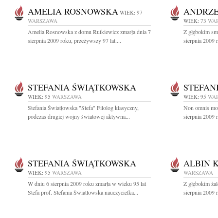
AMELIA ROSNOWSKA
ANDRZE
WIEK: 97
WARSZAWA
WIEK: 73
WA
Amelia Rosnowska z domu Rutkiewicz zmarła dnia 7
Z głębokim sm
sierpnia 2009 roku, przeżywszy 97 lat....
sierpnia 2009 r
STEFANIA ŚWIĄTKOWSKA
STEFAN
WIEK: 95
WARSZAWA
WIEK: 95
WA
Stefania Światłowska "Stefa" Filolog klasyczny,
Non omnis mori
podczas drugiej wojny światowej aktywna...
sierpnia 2009 
STEFANIA ŚWIĄTKOWSKA
ALBIN 
WIEK: 95
WARSZAWA
WARSZAWA
W dniu 6 sierpnia 2009 roku zmarła w wieku 95 lat
Z głębokim ża
Stefa prof. Stefania Światłowska nauczycielka...
sierpnia 2009 