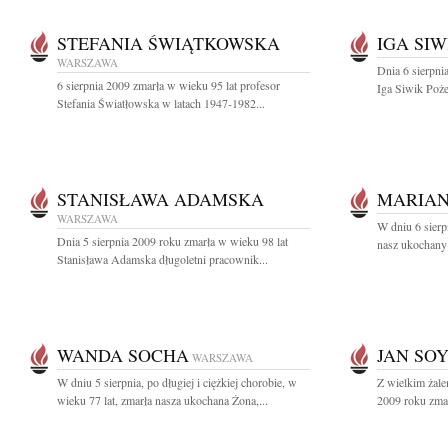
STEFANIA ŚWIĄTKOWSKA
IGA SIW
WARSZAWA
Dnia 6 sierpni
6 sierpnia 2009 zmarła w wieku 95 lat profesor
Iga Siwik Poż
Stefania Światłowska w latach 1947-1982...
STANISŁAWA ADAMSKA
MARIAN
WARSZAWA
W dniu 6 sierp
Dnia 5 sierpnia 2009 roku zmarła w wieku 98 lat
nasz ukochany 
Stanisława Adamska długoletni pracownik...
WANDA SOCHA
JAN SO
WARSZAWA
W dniu 5 sierpnia, po długiej i ciężkiej chorobie, w
Z wielkim żale
wieku 77 lat, zmarła nasza ukochana Żona,...
2009 roku zmar