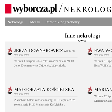
Nekrologi
Odeszli
Poradnik pogrzebowy
Inne nekrologi
JERZY DOWNAROWICZ
EWA WO
WIEK: 94
WARSZAWA
WARSZAWA
W dniu 1 sierpnia 2026 roku zmarł w wieku 94 lat
W dniu 31 lipc
Jerzy Downarowicz Człowiek, który nigdy...
Ewa Wolińska-W
MAŁGORZATA KOŚCIELSKA
MARIAN
WARSZAWA
W dniu 22 lipc
Z wielkim bólem zawiadamiamy, że 3 sierpnia 2026
Marianna Czas
roku zmarła Prof. Małgorzata Kościelska...