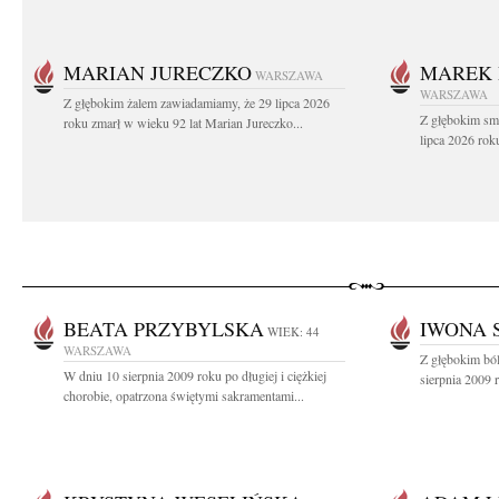
MARIAN JURECZKO
MAREK 
WARSZAWA
WARSZAWA
Z głębokim żalem zawiadamiamy, że 29 lipca 2026
Z głębokim sm
roku zmarł w wieku 92 lat Marian Jureczko...
lipca 2026 rok
BEATA PRZYBYLSKA
IWONA 
WIEK: 44
WARSZAWA
Z głębokim bó
W dniu 10 sierpnia 2009 roku po długiej i ciężkiej
sierpnia 2009 
chorobie, opatrzona świętymi sakramentami...