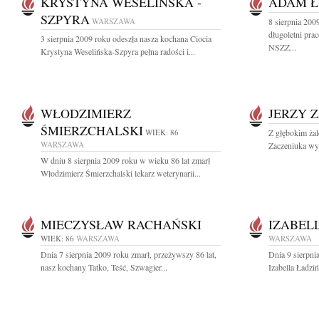
KRYSTYNA WESELIŃSKA -
ADAM Ł
SZPYRA
WARSZAWA
8 sierpnia 20
długoletni pra
3 sierpnia 2009 roku odeszła nasza kochana Ciocia
NSZZ...
Krystyna Weselińska-Szpyra pełna radości i...
WŁODZIMIERZ
JERZY 
ŚMIERZCHALSKI
WIEK: 86
Z głębokim ża
WARSZAWA
Zaczeniuka wyb
W dniu 8 sierpnia 2009 roku w wieku 86 lat zmarł
Włodzimierz Śmierzchalski lekarz weterynarii...
MIECZYSŁAW RACHAŃSKI
IZABEL
WIEK: 86
WARSZAWA
WARSZAWA
Dnia 7 sierpnia 2009 roku zmarł, przeżywszy 86 lat,
Dnia 9 sierpni
nasz kochany Tatko, Teść, Szwagier...
Izabella Ładzi