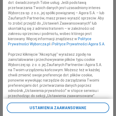
dot. świadczonych Tobie usług. Jeśli podstawą
27 września 2009 roku
przetwarzania Twoich danych jest uzasadniony interes
Wyborcza sp. z o.o., jej spółki powiązanej – Agora S.A. – lub
odeszła od nas
Zaufanych Partnerów, masz prawo wyrazić sprzeciw. Aby
nasza kochana Mama, Babcia i Siostra
to zrobić przejdź do „Ustawień Zaawansowanych” lub
skontaktuj się z administratorem – w zależności od
zakresu sprzeciwu i podmiotu, wobec którego jest
kierowany. Więcej informacji znajdziesz w
Polityce
Prywatności Wyborcza.pl
i
Polityce Prywatności Agora S.A.
Poprzez kliknięcie "Akceptuję" wyrażasz zgodę na
Wanda Zawadzka
zainstalowanie i przechowywanie plików typu cookie
Wyborczej sp. z o. o. jej Zaufanych Partnerów i Agora S.A.
z domu Seroczyńska
na Twoim urządzeniu końcowym. Możesz też w każdej
chwili zmienić swoje preferencje dot. plików cookie,
ponownie wywołując narzędzie do zarządzania Twoimi
wieloletni pracownik Dziekanatu
preferencjami dot. przetwarzania danych poprzez
odnośnik „Ustawienia prywatności” w stopce serwisu i
Wydziału Inżynierii Sanitarnej i Wodnej
przechodząc do sekcji „Ustawienia zaawansowane”.
Politechniki Warszawskiej.
Zmiana ustawień plików cookie możliwa jest także za
pomocą ustawień przeglądarki.
USTAWIENIA ZAAWANSOWANE