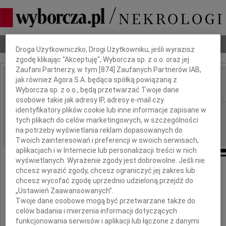
Dbamy o Twoją prywatność
Nekrologi
Odeszli
Poradnik pogrzebowy
Droga Użytkowniczko, Drogi Użytkowniku, jeśli wyrazisz
zgodę klikając "Akceptuję", Wyborcza sp. z o.o. oraz jej
Zaufani Partnerzy, w tym [
874
] Zaufanych Partnerów IAB,
jak również Agora S.A. będąca spółką powiązaną z
Wanda Zawadzka
IMIĘ I NAZWISKO:
Wyborcza sp. z o.o., będą przetwarzać Twoje dane
osobowe takie jak adresy IP, adresy e-mail czy
identyfikatory plików cookie lub inne informacje zapisane w
Warszawa
REGION:
tych plikach do celów marketingowych, w szczególności
29.09.2009
DATA EMISJI:
na potrzeby wyświetlania reklam dopasowanych do
Twoich zainteresowań i preferencji w swoich serwisach,
aplikacjach i w Internecie lub personalizacji treści w nich
wyświetlanych. Wyrażenie zgody jest dobrowolne. Jeśli nie
chcesz wyrazić zgody, chcesz ograniczyć jej zakres lub
"Jedynym kluczem,
chcesz wycofać zgodę uprzednio udzieloną przejdź do
„Ustawień Zaawansowanych”.
który otwiera drzwi Raju
Twoje dane osobowe mogą być przetwarzane także do
jest miłość?
celów badania i mierzenia informacji dotyczących
funkcjonowania serwisów i aplikacji lub łączone z danymi