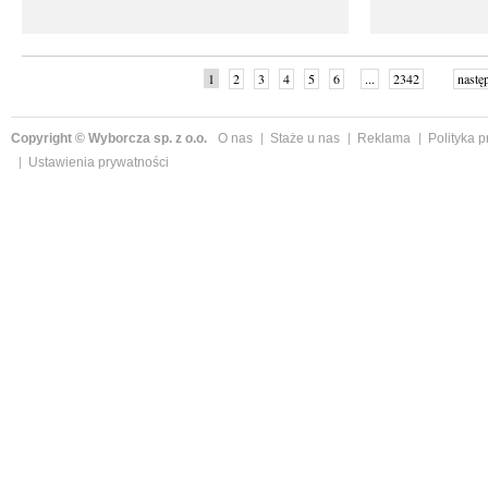
1
2
3
4
5
6
...
2342
nastę
Copyright © Wyborcza sp. z o.o.
O nas
Staże u nas
Reklama
Polityka 
Ustawienia prywatności