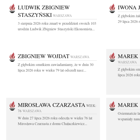
LUDWIK ZBIGNIEW
IWONA 
STASZYŃSKI
WARSZAWA
Z głębokim ża
29 lipca 2026 r
3 sierpnia 2026 roku zmarł w przeddzień swoich 103
urodzin Ludwik Zbigniew Staszyński Ekonomista...
ZBIGNIEW WOJDAT
MAREK 
WARSZAWA
WARSZAWA
Z głębokim smutkiem zawiadamiamy, że w dniu 30
Z głębokim sm
lipca 2026 roku w wieku 79 lat odszedł nasz...
lipca 2026 rok
MIROSŁAWA CZARZASTA
MAREK 
WIEK:
76
WARSZAWA
Osiemnaście l
W dniu 27 lipca 2026 roku odeszła w wieku 76 lat
wspaniały nauc
Mirosława Czarzasta z domu Chałaczkiewicz...