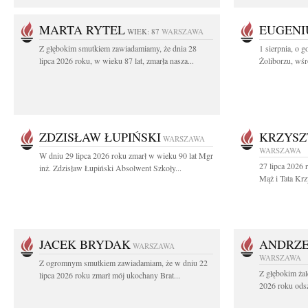
MARTA RYTEL
EUGENI
WIEK: 87
WARSZAWA
Z głębokim smutkiem zawiadamiamy, że dnia 28
1 sierpnia, o g
lipca 2026 roku, w wieku 87 lat, zmarła nasza...
Żoliborzu, wśró
ZDZISŁAW ŁUPIŃSKI
KRZYSZ
WARSZAWA
WARSZAWA
W dniu 29 lipca 2026 roku zmarł w wieku 90 lat Mgr
27 lipca 2026 
inż. Zdzisław Łupiński Absolwent Szkoły...
Mąż i Tata Krz
JACEK BRYDAK
ANDRZE
WARSZAWA
WARSZAWA
Z ogromnym smutkiem zawiadamiam, że w dniu 22
Z głębokim żal
lipca 2026 roku zmarł mój ukochany Brat...
2026 roku odsz