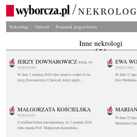
Nekrologi
Odeszli
Poradnik pogrzebowy
Inne nekrologi
JERZY DOWNAROWICZ
EWA WO
WIEK: 94
WARSZAWA
WARSZAWA
W dniu 1 sierpnia 2026 roku zmarł w wieku 94 lat
W dniu 31 lipc
Jerzy Downarowicz Człowiek, który nigdy...
Ewa Wolińska-W
MAŁGORZATA KOŚCIELSKA
MARIAN
WARSZAWA
W dniu 22 lipc
Z wielkim bólem zawiadamiamy, że 3 sierpnia 2026
Marianna Czas
roku zmarła Prof. Małgorzata Kościelska...