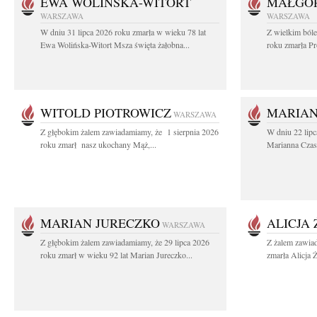
EWA WOLIŃSKA-WITORT
MAŁGOR
WARSZAWA
WARSZAWA
W dniu 31 lipca 2026 roku zmarła w wieku 78 lat
Z wielkim ból
Ewa Wolińska-Witort Msza święta żałobna...
roku zmarła Pr
WITOLD PIOTROWICZ
MARIAN
WARSZAWA
Z głębokim żalem zawiadamiamy, że 1 sierpnia 2026
W dniu 22 lipc
roku zmarł nasz ukochany Mąż,...
Marianna Czas
MARIAN JURECZKO
ALICJA
WARSZAWA
Z głębokim żalem zawiadamiamy, że 29 lipca 2026
Z żalem zawia
roku zmarł w wieku 92 lat Marian Jureczko...
zmarła Alicja 