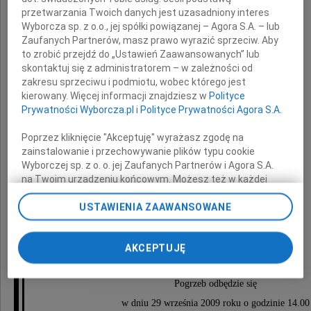
przetwarzania Twoich danych jest uzasadniony interes
Wyborcza sp. z o.o., jej spółki powiązanej – Agora S.A. – lub
Zaufanych Partnerów, masz prawo wyrazić sprzeciw. Aby
to zrobić przejdź do „Ustawień Zaawansowanych” lub
skontaktuj się z administratorem – w zależności od
zakresu sprzeciwu i podmiotu, wobec którego jest
kierowany. Więcej informacji znajdziesz w
Polityce
Prywatności Wyborcza.pl
i
Polityce Prywatności Agora S.A.
Jola Choroszczak
Poprzez kliknięcie "Akceptuję" wyrażasz zgodę na
zainstalowanie i przechowywanie plików typu cookie
Wyborczej sp. z o. o. jej Zaufanych Partnerów i Agora S.A.
na Twoim urządzeniu końcowym. Możesz też w każdej
Nadal trudno mi w to uwierzyć
chwili zmienić swoje preferencje dot. plików cookie,
ponownie wywołując narzędzie do zarządzania Twoimi
USTAWIENIA ZAAWANSOWANE
preferencjami dot. przetwarzania danych poprzez
odnośnik „Ustawienia prywatności” w stopce serwisu i
Janek
AKCEPTUJĘ
przechodząc do sekcji „Ustawienia zaawansowane”.
Zmiana ustawień plików cookie możliwa jest także za
pomocą ustawień przeglądarki.
Pogrzeb odbędzie się
w dniu 29 września 2009 roku o godzinie 14.00
My, nasi Zaufani Partnerzy i Agora S.A. możemy