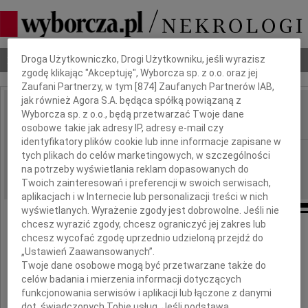
Dbamy o Twoją prywatność
Nekrologi
Odeszli
Poradnik pogrzebowy
Droga Użytkowniczko, Drogi Użytkowniku, jeśli wyrazisz
zgodę klikając "Akceptuję", Wyborcza sp. z o.o. oraz jej
Zaufani Partnerzy, w tym [
874
] Zaufanych Partnerów IAB,
jak również Agora S.A. będąca spółką powiązaną z
Jola Choroszczak
Wyborcza sp. z o.o., będą przetwarzać Twoje dane
IMIĘ I NAZWISKO:
osobowe takie jak adresy IP, adresy e-mail czy
identyfikatory plików cookie lub inne informacje zapisane w
Warszawa
REGION:
tych plikach do celów marketingowych, w szczególności
na potrzeby wyświetlania reklam dopasowanych do
29.09.2009
DATA EMISJI:
Twoich zainteresowań i preferencji w swoich serwisach,
aplikacjach i w Internecie lub personalizacji treści w nich
wyświetlanych. Wyrażenie zgody jest dobrowolne. Jeśli nie
chcesz wyrazić zgody, chcesz ograniczyć jej zakres lub
chcesz wycofać zgodę uprzednio udzieloną przejdź do
W dniu 22 września 2009 roku
„Ustawień Zaawansowanych”.
Twoje dane osobowe mogą być przetwarzane także do
zmarła w wieku 63 lat
celów badania i mierzenia informacji dotyczących
moja najdroższa, najukochańsza Ciocia
funkcjonowania serwisów i aplikacji lub łączone z danymi
dot. świadczonych Tobie usług. Jeśli podstawą