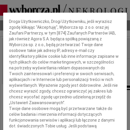
Dbamy o Twoją prywatność
Droga Użytkowniczko, Drogi Użytkowniku, jeśli wyrazisz
Nekrologi
Odeszli
Poradnik pogrzebowy
zgodę klikając "Akceptuję", Wyborcza sp. z o.o. oraz jej
Zaufani Partnerzy, w tym [
874
] Zaufanych Partnerów IAB,
jak również Agora S.A. będąca spółką powiązaną z
Wyborcza sp. z o.o., będą przetwarzać Twoje dane
Stefa Górniak
osobowe takie jak adresy IP, adresy e-mail czy
IMIĘ I NAZWISKO:
identyfikatory plików cookie lub inne informacje zapisane w
tych plikach do celów marketingowych, w szczególności
Warszawa
REGION:
na potrzeby wyświetlania reklam dopasowanych do
29.09.2009
DATA EMISJI:
Twoich zainteresowań i preferencji w swoich serwisach,
aplikacjach i w Internecie lub personalizacji treści w nich
wyświetlanych. Wyrażenie zgody jest dobrowolne. Jeśli nie
chcesz wyrazić zgody, chcesz ograniczyć jej zakres lub
chcesz wycofać zgodę uprzednio udzieloną przejdź do
Rodzinie
„Ustawień Zaawansowanych”.
Twoje dane osobowe mogą być przetwarzane także do
celów badania i mierzenia informacji dotyczących
funkcjonowania serwisów i aplikacji lub łączone z danymi
dot. świadczonych Tobie usług. Jeśli podstawą