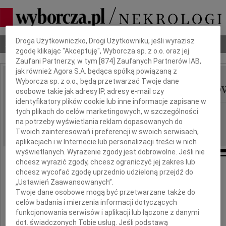
Dbamy o Twoją prywatność
Droga Użytkowniczko, Drogi Użytkowniku, jeśli wyrazisz
Nekrologi
Odeszli
Poradnik pogrzebowy
zgodę klikając "Akceptuję", Wyborcza sp. z o.o. oraz jej
Zaufani Partnerzy, w tym [
874
] Zaufanych Partnerów IAB,
jak również Agora S.A. będąca spółką powiązaną z
Zbigniew Ostoja-Bębno
Wyborcza sp. z o.o., będą przetwarzać Twoje dane
IMIĘ I NAZWISKO:
osobowe takie jak adresy IP, adresy e-mail czy
identyfikatory plików cookie lub inne informacje zapisane w
Warszawa
tych plikach do celów marketingowych, w szczególności
REGION:
na potrzeby wyświetlania reklam dopasowanych do
28.09.2009
DATA EMISJI:
Twoich zainteresowań i preferencji w swoich serwisach,
aplikacjach i w Internecie lub personalizacji treści w nich
wyświetlanych. Wyrażenie zgody jest dobrowolne. Jeśli nie
chcesz wyrazić zgody, chcesz ograniczyć jej zakres lub
chcesz wycofać zgodę uprzednio udzieloną przejdź do
Dnia 23 września 2009 roku
„Ustawień Zaawansowanych”.
zmarł w wieku 87 lat
Twoje dane osobowe mogą być przetwarzane także do
celów badania i mierzenia informacji dotyczących
funkcjonowania serwisów i aplikacji lub łączone z danymi
dot. świadczonych Tobie usług. Jeśli podstawą