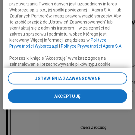
przetwarzania Twoich danych jest uzasadniony interes
Wyborcza sp. z o.o., jej spółki powiązanej – Agora S.A. – lub
Zaufanych Partnerów, masz prawo wyrazić sprzeciw. Aby
Zbigniew Ostoja-Bębnow
to zrobić przejdź do „Ustawień Zaawansowanych” lub
skontaktuj się z administratorem – w zależności od
zakresu sprzeciwu i podmiotu, wobec którego jest
kierowany. Więcej informacji znajdziesz w
Polityce
ukochany Ojciec i Dziadek
Prywatności Wyborcza.pl
i
Polityce Prywatności Agora S.A.
Msza święta żałobna odbędzie się
Poprzez kliknięcie "Akceptuję" wyrażasz zgodę na
zainstalowanie i przechowywanie plików typu cookie
w czwartek, 1 października 2009 roku, o godzinie 1
Wyborczej sp. z o. o. jej Zaufanych Partnerów i Agora S.A.
w kościele św. Jozafata, ul. Powązkowska 90,
na Twoim urządzeniu końcowym. Możesz też w każdej
USTAWIENIA ZAAWANSOWANE
po której nastąpi odprowadzenie do grobu rodzinn
chwili zmienić swoje preferencje dot. plików cookie,
ponownie wywołując narzędzie do zarządzania Twoimi
na Cmentarz Wojskowy "Powązki?, ul. Powązkowska 
preferencjami dot. przetwarzania danych poprzez
AKCEPTUJĘ
odnośnik „Ustawienia prywatności” w stopce serwisu i
przechodząc do sekcji „Ustawienia zaawansowane”.
O czym z głębokim smutkiem zawiadamiają
Zmiana ustawień plików cookie możliwa jest także za
pomocą ustawień przeglądarki.
dzieci z rodziną
My, nasi Zaufani Partnerzy i Agora S.A. możemy