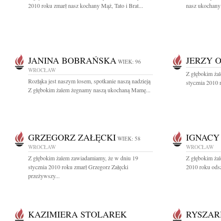
2010 roku zmarł nasz kochany Mąż, Tato i Brat...
nasz ukochany 
JANINA BOBRAŃSKA
JERZY 
WIEK: 96
WROCŁAW
Z głębokim ża
Rozłąka jest naszym losem, spotkanie naszą nadzieją
stycznia 2010 
Z głębokim żalem żegnamy naszą ukochaną Mamę...
GRZEGORZ ZAŁĘCKI
IGNACY
WIEK: 58
WROCŁAW
WROCŁAW
Z głębokim żalem zawiadamiamy, że w dniu 19
Z głębokim żal
stycznia 2010 roku zmarł Grzegorz Załęcki
2010 roku odsz
przeżywszy...
KAZIMIERA STOLAREK
RYSZAR