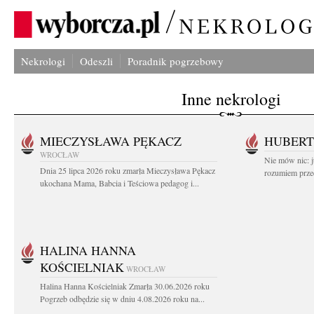
Nekrologi
Odeszli
Poradnik pogrzebowy
Inne nekrologi
MIECZYSŁAWA PĘKACZ
HUBERT
WROCŁAW
Nie mów nic: ju
Dnia 25 lipca 2026 roku zmarła Mieczysława Pękacz
rozumiem przed
ukochana Mama, Babcia i Teściowa pedagog i...
HALINA HANNA
KOŚCIELNIAK
WROCŁAW
Halina Hanna Kościelniak Zmarła 30.06.2026 roku
Pogrzeb odbędzie się w dniu 4.08.2026 roku na...