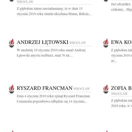
WROCŁAW
Już odszedłeś,
Z głębokim żalem zawiadamiamy, że w dniu 15
czekamy... Mgr
stycznia 2010 roku zmarła ukochana Mama, Babcia...
ANDRZEJ ŁĘTOWSKI
EWA KO
WROCŁAW
W niedzielę 10 stycznia 2010 roku zmarł Andrzej
Z głębokim ża
Łętowski artysta rzeźbiarz, miał 76 lat....
stycznia 2010 
ze...
RYSZARD FRANCMAN
ZOFIA 
WROCŁAW
WROCŁAW
Dnia 4 stycznia 2010 roku zginął Ryszard Francman
Z głębokim żal
Ceremonia pogrzebowa odbędzie się 14 stycznia...
2010 roku, w w