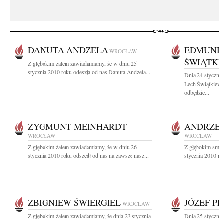
DANUTA ANDZELA
EDMUN
WROCŁAW
ŚWIĄTK
Z głębokim żalem zawiadamiamy, że w dniu 25
stycznia 2010 roku odeszła od nas Danuta Andzela...
Dnia 24 stycz
Lech Świątkie
odbędzie...
ZYGMUNT MEINHARDT
ANDRZE
WROCŁAW
WROCŁAW
Z głębokim żalem zawiadamiamy, że w dniu 26
Z głębokim sm
stycznia 2010 roku odszedł od nas na zawsze nasz...
stycznia 2010 
ZBIGNIEW ŚWIERGIEL
JÓZEF 
WROCŁAW
Z głębokim żalem zawiadamiamy, że dnia 23 stycznia
Dnia 25 styczn