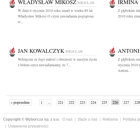
WŁADYSŁAW MIKOSZ
IRMINA
WROCŁAW
W dniu 6 stycznia 2010 roku zmarł w wieku 89 lat
Z głębokim żal
Władysław Mikosz O czym zawiadamia pogrążona
2010 roku zmar
w...
JAN KOWALCZYK
ANTONI
WROCŁAW
Wdzięczni za Jego miłość i obecność w naszym życiu
Z głębokim sm
z bólem serca zawiadamiamy, że 7...
stycznia 2010 
Antoni...
« poprzednie
1
...
221
222
223
224
225
226
227
228
następne »
Copyright © Wyborcza sp. z o.o.
O nas
Staże u nas
Reklama
Polityka 
Ustawienia prywatności