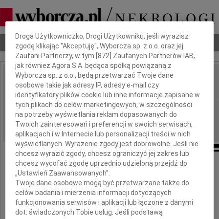
Dbamy o Twoją prywatność
Droga Użytkowniczko, Drogi Użytkowniku, jeśli wyrazisz
Nekrologi
Odeszli
Poradnik pogrzebowy
zgodę klikając "Akceptuję", Wyborcza sp. z o.o. oraz jej
Zaufani Partnerzy, w tym [
872
] Zaufanych Partnerów IAB,
jak również Agora S.A. będąca spółką powiązaną z
Wyborcza sp. z o.o., będą przetwarzać Twoje dane
Andrzej Murzynowski
osobowe takie jak adresy IP, adresy e-mail czy
IMIĘ I NAZWISKO:
identyfikatory plików cookie lub inne informacje zapisane w
tych plikach do celów marketingowych, w szczególności
Wrocław
REGION:
na potrzeby wyświetlania reklam dopasowanych do
27.01.2010
DATA EMISJI:
Twoich zainteresowań i preferencji w swoich serwisach,
aplikacjach i w Internecie lub personalizacji treści w nich
wyświetlanych. Wyrażenie zgody jest dobrowolne. Jeśli nie
chcesz wyrazić zgody, chcesz ograniczyć jej zakres lub
chcesz wycofać zgodę uprzednio udzieloną przejdź do
„Ustawień Zaawansowanych”.
Z głębokim smutkiem zawiadamiamy,
Twoje dane osobowe mogą być przetwarzane także do
że dnia 25 stycznia 2010 roku zmarł
celów badania i mierzenia informacji dotyczących
nasz ukochany Tatuś, Dziadek i Pradziadek
funkcjonowania serwisów i aplikacji lub łączone z danymi
dot. świadczonych Tobie usług. Jeśli podstawą