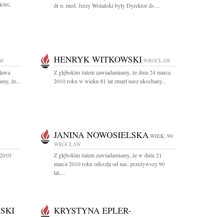
ciec,
dr n. med. Jerzy Wolański były Dyrektor ds....
HENRYK WITKOWSKI
W
WROCŁAW
sława
Z głębokim żalem zawiadamiamy, że dnia 24 marca
y, że...
2010 roku w wieku 81 lat zmarł nasz ukochany...
JANINA NOWOSIELSKA
WIEK: 90
WROCŁAW
 2010
Z głębokim żalem zawiadamiamy, że w dniu 21
marca 2010 roku odeszła od nas, przeżywszy 90
lat,...
SKI
KRYSTYNA EPLER-