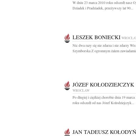
W dniu 23 marca 2010 roku odszedł nasz Oj
Dziadek i Pradziadek, przeżywszy lat 90...
LESZEK BONIECKI
WROCŁA
Nic dwa razy się nie zdarza i nie zdarzy Wi
Szymborska Z ogromnym żalem zawiadamiam
JÓZEF KOŁODZIEJCZYK
WROCŁAW
Po długiej i ciężkiej chorobie dnia 19 marca
roku odszedł od nas Józef Kołodziejczyk...
JAN TADEUSZ KOŁODYŃ