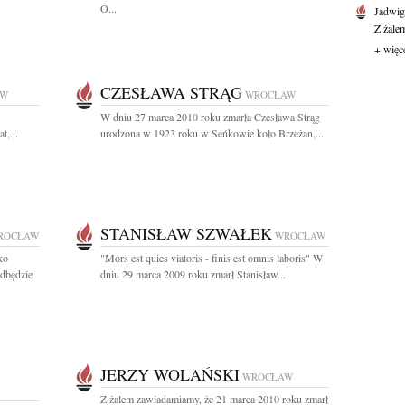
O...
Jadwi
Z żale
+ więc
CZESŁAWA STRĄG
AW
WROCŁAW
W dniu 27 marca 2010 roku zmarła Czesława Strąg
t,...
urodzona w 1923 roku w Seńkowie koło Brzeżan,...
STANISŁAW SZWAŁEK
ROCŁAW
WROCŁAW
ko
"Mors est quies viatoris - finis est omnis laboris" W
dbędzie
dniu 29 marca 2009 roku zmarł Stanisław...
JERZY WOLAŃSKI
WROCŁAW
Z żalem zawiadamiamy, że 21 marca 2010 roku zmarł