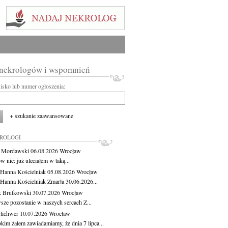
 nekrologów i wspomnień
wisko lub numer ogłoszenia:
+ szukanie zaawansowane
KROLOGI
t Mordawski
06.08.2026
Wrocław
 nic: już uleciałem w taką...
 Hanna Kościelniak
05.08.2026
Wrocław
 Hanna Kościelniak Zmarła 30.06.2026...
 Brutkowski
30.07.2026
Wrocław
sze pozostanie w naszych sercach Z...
Olichwer
10.07.2026
Wrocław
kim żalem zawiadamiamy, że dnia 7 lipca...