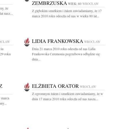
ZEMBRZUSKA
WIEK: 80
WROCŁAW
my, że
Z głębokim smutkiem i żalem zawiadamiamy, że 17
at nasz...
marca 2010 roku odeszła od nas w wieku 80 lat...
LIDIA FRANKOWSKA
OCŁAW
WROCŁAW
wiu
Dnia 21 marca 2010 roku odeszła od nas Lidia
929 roku
Frankowska Ceremonia pogrzebowa odbędzie się
dnia...
Z
ELŻBIETA ORATOR
WROCŁAW
Z ogromnym żalem i smutkiem zawiadamiamy, że w
9 marca
dniu 17 marca 2010 roku odeszła od nas nasza...
ny...