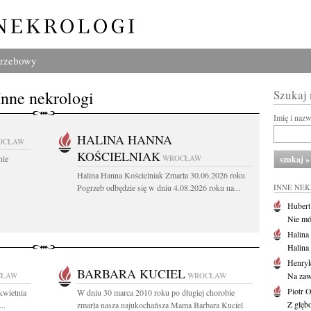
grzebowy
Inne nekrologi
Szukaj
Imię i naz
HALINA HANNA
OCŁAW
KOŚCIELNIAK
nie
WROCŁAW
Halina Hanna Kościelniak Zmarła 30.06.2026 roku
Pogrzeb odbędzie się w dniu 4.08.2026 roku na...
INNE NE
Huber
Nie mów
Halina
Halina
Henryk
BARBARA KUCIEL
CŁAW
WROCŁAW
Na zaw
Piotr 
kwietnia
W dniu 30 marca 2010 roku po długiej chorobie
Z głębo
..
zmarła nasza najukochańsza Mama Barbara Kuciel