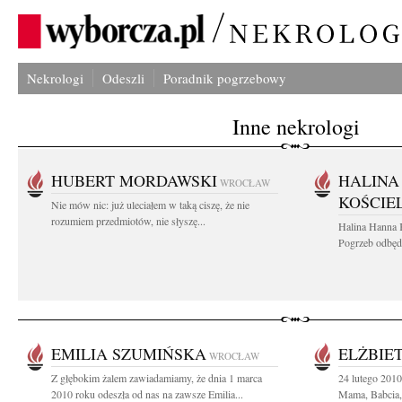
Nekrologi
Odeszli
Poradnik pogrzebowy
Inne nekrologi
HUBERT MORDAWSKI
HALINA
WROCŁAW
KOŚCIE
Nie mów nic: już uleciałem w taką ciszę, że nie
rozumiem przedmiotów, nie słyszę...
Halina Hanna 
Pogrzeb odbędz
EMILIA SZUMIŃSKA
ELŻBIE
WROCŁAW
Z głębokim żalem zawiadamiamy, że dnia 1 marca
24 lutego 2010
2010 roku odeszła od nas na zawsze Emilia...
Mama, Babcia, 