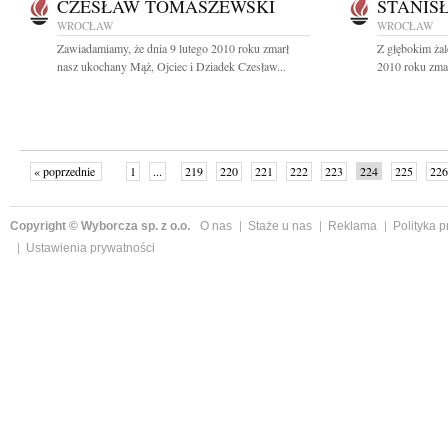
CZESŁAW TOMASZEWSKI
STANIS
WROCŁAW
WROCŁAW
Zawiadamiamy, że dnia 9 lutego 2010 roku zmarł
Z głębokim żal
nasz ukochany Mąż, Ojciec i Dziadek Czesław...
2010 roku zmar
« poprzednie
1
...
219
220
221
222
223
224
225
226
następne »
Copyright © Wyborcza sp. z o.o.
O nas
Staże u nas
Reklama
Polityka 
Ustawienia prywatności