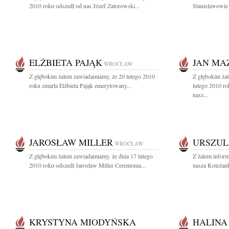
2010 roku odszedł od nas Józef Zatorowski...
Stanisławowie 
ELŻBIETA PAJĄK
JAN MA
WROCŁAW
Z głębokim żalem zawiadamiamy, że 20 lutego 2010
Z głębokim ża
roku zmarła Elżbieta Pająk emerytowany...
lutego 2010 ro
nasz...
JAROSŁAW MILLER
URSZUL
WROCŁAW
Z głębokim żalem zawiadamiamy, że dnia 17 lutego
Z żalem inform
2010 roku odszedł Jarosław Miller Ceremonia...
nasza Koleżank
KRYSTYNA MIODYŃSKA
HALINA