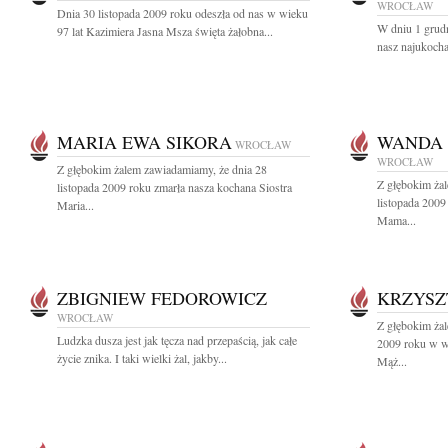
WROCŁAW
Dnia 30 listopada 2009 roku odeszła od nas w wieku
W dniu 1 grudn
97 lat Kazimiera Jasna Msza święta żałobna...
nasz najukocha
MARIA EWA SIKORA
WANDA 
WROCŁAW
WROCŁAW
Z głębokim żalem zawiadamiamy, że dnia 28
Z głębokim ża
listopada 2009 roku zmarła nasza kochana Siostra
listopada 2009
Maria...
Mama...
ZBIGNIEW FEDOROWICZ
KRZYSZ
WROCŁAW
Z głębokim żal
Ludzka dusza jest jak tęcza nad przepaścią, jak całe
2009 roku w wi
życie znika. I taki wielki żal, jakby...
Mąż...