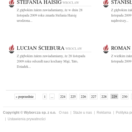
STEFANIA HAISIG
STANIS
WROCŁAW
Z głębokim żalem zawiadamiamy, że w dniu 28
Z głębokim ża
listopada 2009 roku zmarła Stefania Haisig
listopada 2009
urodzona...
najdroższy...
LUCJAN ŚCIEBURA
ROMAN 
WROCŁAW
Z głębokim żalem zawiadamiamy, że 28 listopada
Z wielkim żal
2009 roku odszedł nasz kochany Mąż, Tato,
listopada 2009
Dziadek...
« poprzednie
1
...
224
225
226
227
228
229
230
następne »
Copyright © Wyborcza sp. z o.o.
O nas
Staże u nas
Reklama
Polityka 
Ustawienia prywatności