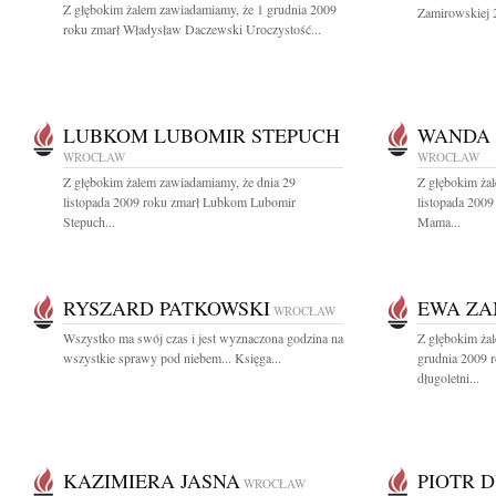
Z głębokim żalem zawiadamiamy, że 1 grudnia 2009
Zamirowskiej 2
roku zmarł Władysław Daczewski Uroczystość...
LUBKOM LUBOMIR STEPUCH
WANDA 
WROCŁAW
WROCŁAW
Z głębokim żalem zawiadamiamy, że dnia 29
Z głębokim ża
listopada 2009 roku zmarł Lubkom Lubomir
listopada 2009
Stepuch...
Mama...
RYSZARD PATKOWSKI
EWA ZA
WROCŁAW
Wszystko ma swój czas i jest wyznaczona godzina na
Z głębokim ża
wszystkie sprawy pod niebem... Księga...
grudnia 2009 
długoletni...
KAZIMIERA JASNA
PIOTR 
WROCŁAW