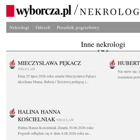
Nekrologi
Odeszli
Poradnik pogrzebowy
Inne nekrologi
MIECZYSŁAWA PĘKACZ
HUBERT
WROCŁAW
Nie mów nic: ju
Dnia 25 lipca 2026 roku zmarła Mieczysława Pękacz
rozumiem przed
ukochana Mama, Babcia i Teściowa pedagog i...
HALINA HANNA
KOŚCIELNIAK
WROCŁAW
Halina Hanna Kościelniak Zmarła 30.06.2026 roku
Pogrzeb odbędzie się w dniu 4.08.2026 roku na...