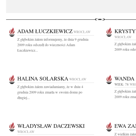
ADAM ŁUCZKIEWICZ
KRYSTY
WROCŁAW
WROCŁAW
Z głębokim żalem informujemy, że dnia 9 grudnia
Z głębokim żal
2009 roku odszedł do wieczności Adam
2009 roku odes
Łuczkiewicz...
HALINA SOLARSKA
WANDA 
WROCŁAW
WIEK: 78
WR
Z głębokim żalem zawiadamiamy, że w dniu 4
Z głębokim żal
grudnia 2009 roku zmarła w swoim domu po
2009 roku zmar
długiej...
WŁADYSŁAW DACZEWSKI
EWA ZA
WROCŁAW
Z wielkim żal