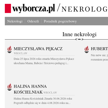
Nekrologi
Odeszli
Poradnik pogrzebowy
Inne nekrologi
MIECZYSŁAWA PĘKACZ
HUBERT
WROCŁAW
Nie mów nic: ju
Dnia 25 lipca 2026 roku zmarła Mieczysława Pękacz
rozumiem przed
ukochana Mama, Babcia i Teściowa pedagog i...
HALINA HANNA
KOŚCIELNIAK
WROCŁAW
Halina Hanna Kościelniak Zmarła 30.06.2026 roku
Pogrzeb odbędzie się w dniu 4.08.2026 roku na...