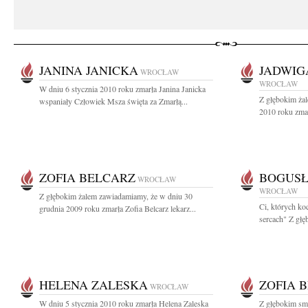
JANINA JANICKA
JADWIG
WROCŁAW
WROCŁAW
W dniu 6 stycznia 2010 roku zmarła Janina Janicka
Z głębokim żal
wspaniały Człowiek Msza święta za Zmarłą...
2010 roku zma
ZOFIA BELCARZ
BOGUSŁ
WROCŁAW
WROCŁAW
Z głębokim żalem zawiadamiamy, że w dniu 30
Ci, których ko
grudnia 2009 roku zmarła Zofia Belcarz lekarz...
sercach" Z głę
HELENA ZALESKA
ZOFIA 
WROCŁAW
W dniu 5 stycznia 2010 roku zmarła Helena Zaleska
Z głębokim sm