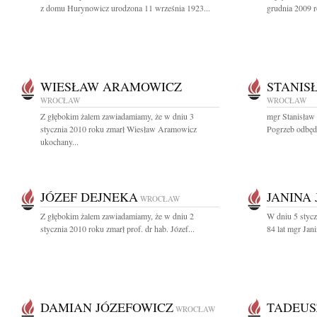
z domu Hurynowicz urodzona 11 września 1923...
grudnia 2009 r
WIESŁAW ARAMOWICZ
STANIS
WROCŁAW
WROCŁAW
Z głębokim żalem zawiadamiamy, że w dniu 3
mgr Stanisław
stycznia 2010 roku zmarł Wiesław Aramowicz
Pogrzeb odbędz
ukochany...
JÓZEF DEJNEKA
JANINA
WROCŁAW
Z głębokim żalem zawiadamiamy, że w dniu 2
W dniu 5 stycz
stycznia 2010 roku zmarł prof. dr hab. Józef...
84 lat mgr Jan
DAMIAN JÓZEFOWICZ
TADEUS
WROCŁAW