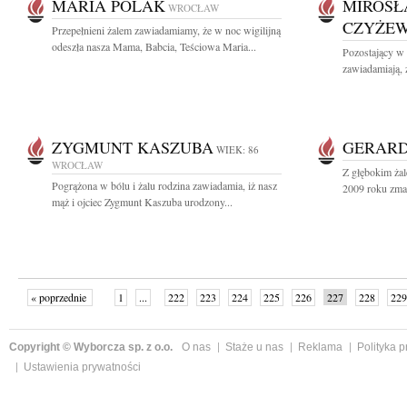
MARIA POLAK
MIROSŁ
WROCŁAW
CZYŻE
Przepełnieni żalem zawiadamiamy, że w noc wigilijną
odeszła nasza Mama, Babcia, Teściowa Maria...
Pozostający w 
zawiadamiają, 
ZYGMUNT KASZUBA
GERARD
WIEK: 86
WROCŁAW
Z głębokim ża
Pogrążona w bólu i żalu rodzina zawiadamia, iż nasz
2009 roku zmar
mąż i ojciec Zygmunt Kaszuba urodzony...
« poprzednie
1
...
222
223
224
225
226
227
228
229
następne »
Copyright © Wyborcza sp. z o.o.
O nas
Staże u nas
Reklama
Polityka 
Ustawienia prywatności