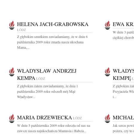
HELENA JACH-GRABOWSKA
EWA KR
ŁÓDŹ
W dniu 3 paźdz
Z głębokim smutkiem zawiadamiamy, że w dniu 6
ciężkiej chorob
października 2009 roku zmarła nasza ukochana
Mama,...
WŁADYSŁAW ANDRZEJ
WŁADYS
KEMPA
KEMPĘ
ŁÓDŹ
Z głębokim żalem zawiadamiamy, że dnia 1
Z głębokim ża
października 2009 roku odszedł mój Mąż
Przyjaciela W
Władysław...
i...
MARIA DRZEWIECKA
MICHAŁ
ŁÓDŹ
W dniu 5 października 2009 roku odeszła od nas na
Jak sercu powie
zawsze nasza najukochańsza Mamusia i Babcia...
pożera, czy to 