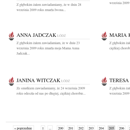
września 2009 
Z głębokim żalem zawiadamiamy, że w dniu 28
września 2009 roku zmarła Iwona...
ANNA JADCZAK
MARIA 
ŁÓDŹ
Z głębokim żalem zawiadamiam, że w dniu 23
Z głębokim żal
września 2009 roku zmarła moja Mama Anna
ciężkiej choro
Jadczak...
JANINA WITCZAK
TERESA
ŁÓDŹ
Ze smutkiem zawiadamiamy, że 24 września 2009
Z głębokim ża
roku odeszła od nas po długiej, ciężkiej chorobie...
września 2009 
« poprzednie
1
...
200
201
202
203
204
205
206