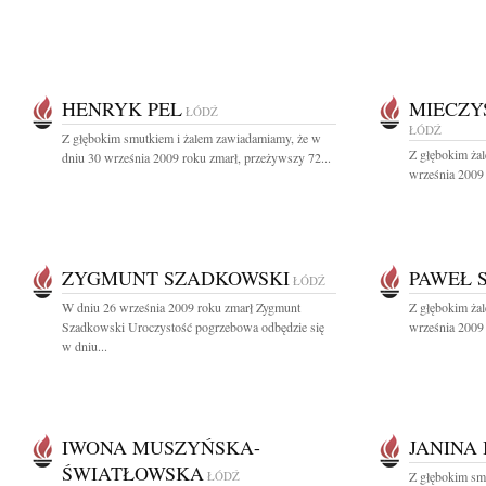
HENRYK PEL
MIECZY
ŁÓDŹ
ŁÓDŹ
Z głębokim smutkiem i żalem zawiadamiamy, że w
Z głębokim ża
dniu 30 września 2009 roku zmarł, przeżywszy 72...
września 2009 
ZYGMUNT SZADKOWSKI
PAWEŁ 
ŁÓDŹ
W dniu 26 września 2009 roku zmarł Zygmunt
Z głębokim ża
Szadkowski Uroczystość pogrzebowa odbędzie się
września 2009 
w dniu...
IWONA MUSZYŃSKA-
JANINA 
ŚWIATŁOWSKA
ŁÓDŹ
Z głębokim sm