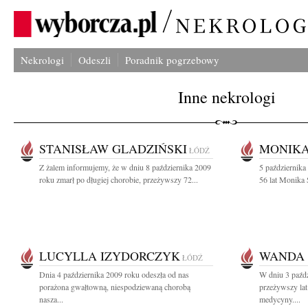
Nekrologi
Odeszli
Poradnik pogrzebowy
Inne nekrologi
STANISŁAW GLADZIŃSKI
MONIKA
ŁÓDŹ
Z żalem informujemy, że w dniu 8 października 2009
5 października
roku zmarł po długiej chorobie, przeżywszy 72...
56 lat Monika 
LUCYLLA IZYDORCZYK
WANDA 
ŁÓDŹ
Dnia 4 października 2009 roku odeszła od nas
W dniu 3 paźdz
porażona gwałtowną, niespodziewaną chorobą
przeżywszy lat
nasza...
medycyny....