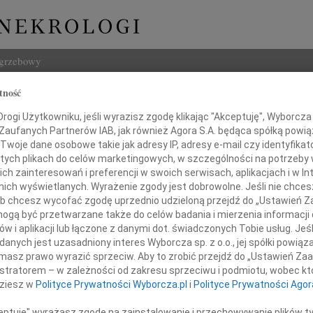
ogrzebowy
tność
Szukaj
w Antoni Pakuła
ogi Użytkowniku, jeśli wyrazisz zgodę klikając "Akceptuję", Wyborcza sp
Imię i na
 Zaufanych Partnerów IAB, jak również Agora S.A. będąca spółką powi
Twoje dane osobowe takie jak adresy IP, adresy e-mail czy identyfikato
 tych plikach do celów marketingowych, w szczególności na potrzeby 
 zainteresowań i preferencji w swoich serwisach, aplikacjach i w Int
w nich wyświetlanych. Wyrażenie zgody jest dobrowolne. Jeśli nie chce
INNE NE
 lub chcesz wycofać zgodę uprzednio udzieloną przejdź do „Ustawień
Wand
gą być przetwarzane także do celów badania i mierzenia informacji
Z głę
w i aplikacji lub łączone z danymi dot. świadczonych Tobie usług. Jeś
Tadeu
lem żegnamy naszego Brata i Szwagra,
nych jest uzasadniony interes Wyborcza sp. z o.o., jej spółki powiąza
Z głę
ężkiej chorobie zakończył swoje pracowite życie
masz prawo wyrazić sprzeciw. Aby to zrobić przejdź do „Ustawień Z
Adam
aździernika 2009 roku w wieku 74 lat
istratorem – w zależności od zakresu sprzeciwu i podmiotu, wobec któ
W dni
dziesz w
Polityce Prywatności Wyborcza.pl
i
Polityce Prywatności Agor
Jan R
wa Antoniego Pakułę
W dni
ceptuję" wyrażasz zgodę na zainstalowanie i przechowywanie plików t