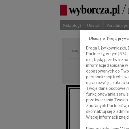
Nekrologi
Odeszli
Poradnik p
Dbamy o Twoją prywa
Zdisła
Droga Użytkowniczko, Dr
IMIĘ I NAZWISKO:
Partnerzy, w tym [
874
]
o.o., będą przetwarzać 
Łódź
REGION:
informacje zapisane w
dopasowanych do Twoich
23.10.2009
DATA EMISJI:
personalizacji treści 
ograniczyć jej zakres
Twoje dane osobowe mo
funkcjonowania serwisó
Z głębokim ża
przetwarzania Twoich da
który po długiej i ci
Zaufanych Partnerów, 
w dniu 19 p
skontaktuj się z admin
Więcej informacji znaj
Zdzisła
Poprzez kliknięcie "Ak