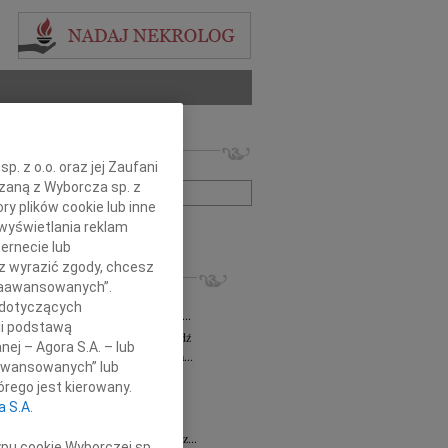
 nekrologów i wspomnień
. z o.o. oraz jej Zaufani
zwisko lub numer ogłoszenia:
ązaną z Wyborcza sp. z
ry plików cookie lub inne
wyświetlania reklam
+ szukanie zaawansowane
ernecie lub
sz wyrazić zgody, chcesz
KROLOGI
 Zaawansowanych”.
a Milan
03.08.2026
Łódź
 dotyczących
bokim żalem zawiadamiamy, że dnia 29...
li podstawą
sz Maciaszek
wiek: 73
29.07.2026
Łódź
nej – Agora S.A. – lub
bokim żalem zawiadamiamy, że 24 lipca...
aawansowanych” lub
 Gawryszczak
21.07.2026
Łódź
rego jest kierowany.
u 15 lipca 2026 roku odszedł nasz...
a S.A.
ek
15.07.2026
Łódź
u 4 lipca2026 roku zmarł w Łodzi Nasz...
ypu cookie Wyborczej sp.