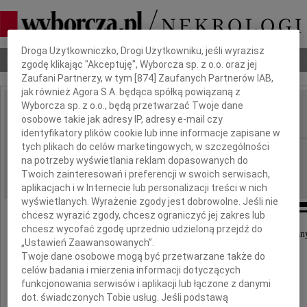
Dbamy o Twoją prywatność
Droga Użytkowniczko, Drogi Użytkowniku, jeśli wyrazisz
Nekrologi
Odeszli
Poradnik pogrzebowy
zgodę klikając "Akceptuję", Wyborcza sp. z o.o. oraz jej
Zaufani Partnerzy, w tym [
874
] Zaufanych Partnerów IAB,
jak również Agora S.A. będąca spółką powiązaną z
Wyborcza sp. z o.o., będą przetwarzać Twoje dane
Janusz Janiszewski
osobowe takie jak adresy IP, adresy e-mail czy
IMIĘ I NAZWISKO:
identyfikatory plików cookie lub inne informacje zapisane w
tych plikach do celów marketingowych, w szczególności
Łódź
REGION:
na potrzeby wyświetlania reklam dopasowanych do
07.11.2009
DATA EMISJI:
Twoich zainteresowań i preferencji w swoich serwisach,
aplikacjach i w Internecie lub personalizacji treści w nich
wyświetlanych. Wyrażenie zgody jest dobrowolne. Jeśli nie
chcesz wyrazić zgody, chcesz ograniczyć jej zakres lub
chcesz wycofać zgodę uprzednio udzieloną przejdź do
W dniu 6 listopada 2009 roku zmarł nasz kochan
„Ustawień Zaawansowanych”.
Mąż, Tata i Dziadek
Twoje dane osobowe mogą być przetwarzane także do
celów badania i mierzenia informacji dotyczących
funkcjonowania serwisów i aplikacji lub łączone z danymi
dot. świadczonych Tobie usług. Jeśli podstawą