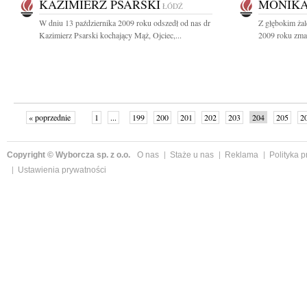
KAZIMIERZ PSARSKI
MONIKA
ŁÓDŹ
W dniu 13 października 2009 roku odszedł od nas dr
Z głębokim żal
Kazimierz Psarski kochający Mąż, Ojciec,...
2009 roku zmar
« poprzednie
1
...
199
200
201
202
203
204
205
2
»
Copyright © Wyborcza sp. z o.o.
O nas
Staże u nas
Reklama
Polityka 
Ustawienia prywatności