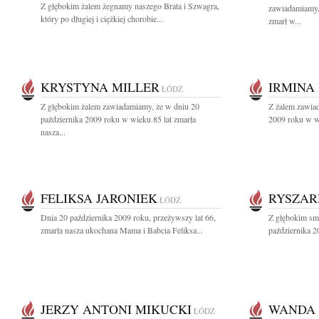
Z głębokim żalem żegnamy naszego Brata i Szwagra,
zawiadamiamy,
który po długiej i ciężkiej chorobie...
zmarł w...
KRYSTYNA MILLER
IRMINA
ŁÓDŹ
Z głębokim żalem zawiadamiamy, że w dniu 20
Z żalem zawiad
października 2009 roku w wieku 85 lat zmarła
2009 roku w wi
nasza...
FELIKSA JARONIEK
RYSZAR
ŁÓDŹ
Dnia 20 października 2009 roku, przeżywszy lat 66,
Z głębokim sm
zmarła nasza ukochana Mama i Babcia Feliksa...
października 2
JERZY ANTONI MIKUCKI
WANDA 
ŁÓDŹ