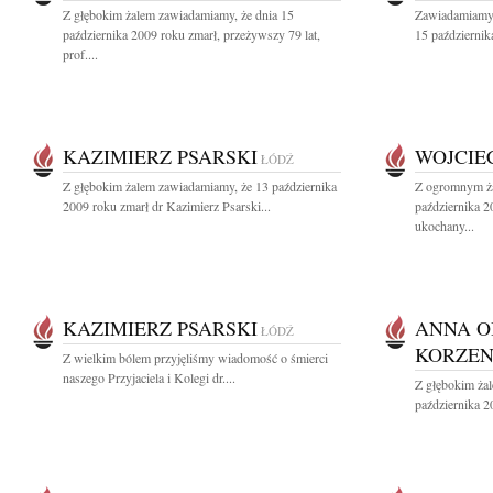
Z głębokim żalem zawiadamiamy, że dnia 15
Zawiadamiamy,
października 2009 roku zmarł, przeżywszy 79 lat,
15 październik
prof....
KAZIMIERZ PSARSKI
WOJCIE
ŁÓDŹ
Z głębokim żalem zawiadamiamy, że 13 października
Z ogromnym ża
2009 roku zmarł dr Kazimierz Psarski...
października 2
ukochany...
KAZIMIERZ PSARSKI
ANNA O
ŁÓDŹ
KORZEN
Z wielkim bólem przyjęliśmy wiadomość o śmierci
naszego Przyjaciela i Kolegi dr....
Z głębokim ża
października 2