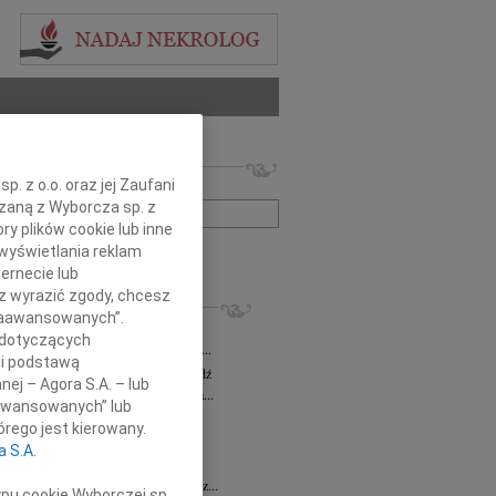
 nekrologów i wspomnień
. z o.o. oraz jej Zaufani
zwisko lub numer ogłoszenia:
ązaną z Wyborcza sp. z
ry plików cookie lub inne
wyświetlania reklam
+ szukanie zaawansowane
ernecie lub
sz wyrazić zgody, chcesz
KROLOGI
 Zaawansowanych”.
a Milan
03.08.2026
Łódź
 dotyczących
bokim żalem zawiadamiamy, że dnia 29...
li podstawą
sz Maciaszek
wiek: 73
29.07.2026
Łódź
nej – Agora S.A. – lub
bokim żalem zawiadamiamy, że 24 lipca...
aawansowanych” lub
 Gawryszczak
21.07.2026
Łódź
rego jest kierowany.
u 15 lipca 2026 roku odszedł nasz...
a S.A.
ek
15.07.2026
Łódź
u 4 lipca2026 roku zmarł w Łodzi Nasz...
ypu cookie Wyborczej sp.