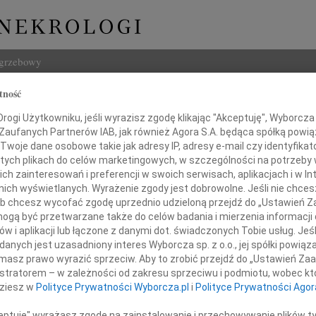
ogrzebowy
tność
Szukaj
a Trawczyńska
ogi Użytkowniku, jeśli wyrazisz zgodę klikając "Akceptuję", Wyborcza sp
Imię i na
 Zaufanych Partnerów IAB, jak również Agora S.A. będąca spółką powi
Twoje dane osobowe takie jak adresy IP, adresy e-mail czy identyfikato
 tych plikach do celów marketingowych, w szczególności na potrzeby 
 zainteresowań i preferencji w swoich serwisach, aplikacjach i w Int
w nich wyświetlanych. Wyrażenie zgody jest dobrowolne. Jeśli nie chce
INNE NE
 lub chcesz wycofać zgodę uprzednio udzieloną przejdź do „Ustawień
Wand
gą być przetwarzane także do celów badania i mierzenia informacji
Z głę
w i aplikacji lub łączone z danymi dot. świadczonych Tobie usług. Jeś
Tadeu
nych jest uzasadniony interes Wyborcza sp. z o.o., jej spółki powiąza
bokim smutkiem zawiadamiamy,
Z głę
masz prawo wyrazić sprzeciw. Aby to zrobić przejdź do „Ustawień Z
Adam
dziernika 2009 roku zmarła w wieku 89 lat
istratorem – w zależności od zakresu sprzeciwu i podmiotu, wobec któ
W dni
dziesz w
Polityce Prywatności Wyborcza.pl
i
Polityce Prywatności Agor
sza ukochana Mama i Babcia
Jan R
W dni
ceptuję" wyrażasz zgodę na zainstalowanie i przechowywanie plików t