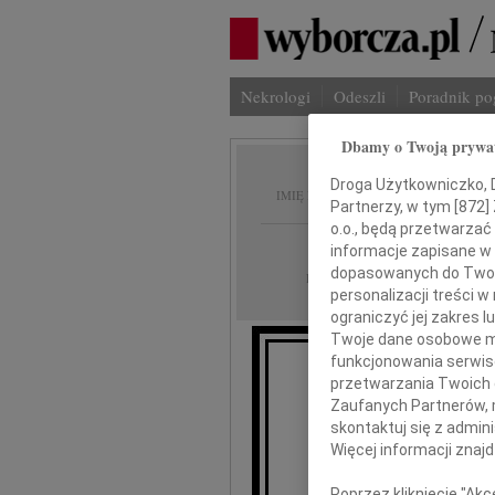
Nekrologi
Odeszli
Poradnik p
Dbamy o Twoją prywa
Longin
Droga Użytkowniczko, Dr
IMIĘ I NAZWISKO:
Partnerzy, w tym [
872
]
o.o., będą przetwarzać 
Łódź
REGION:
informacje zapisane w
dopasowanych do Twoich
30.10.2009
DATA EMISJI:
personalizacji treści 
ograniczyć jej zakres
Twoje dane osobowe mo
funkcjonowania serwisó
przetwarzania Twoich da
Z głę
Zaufanych Partnerów, 
że w dniu 29 paź
skontaktuj się z admin
Więcej informacji znaj
na
Poprzez kliknięcie "Ak