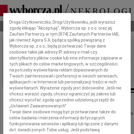
Dbamy o Twoją prywatność
Droga Użytkowniczko, Drogi Użytkowniku, jeśli wyrazisz
Nekrologi
Odeszli
Poradnik pogrzebowy
zgodę klikając "Akceptuję", Wyborcza sp. z o.o. oraz jej
Zaufani Partnerzy, w tym [
874
] Zaufanych Partnerów IAB,
jak również Agora S.A. będąca spółką powiązaną z
Wyborcza sp. z o.o., będą przetwarzać Twoje dane
Marianna Antkiewicz
osobowe takie jak adresy IP, adresy e-mail czy
IMIĘ I NAZWISKO:
identyfikatory plików cookie lub inne informacje zapisane w
tych plikach do celów marketingowych, w szczególności
Łódź
REGION:
na potrzeby wyświetlania reklam dopasowanych do
28.10.2009
DATA EMISJI:
Twoich zainteresowań i preferencji w swoich serwisach,
aplikacjach i w Internecie lub personalizacji treści w nich
wyświetlanych. Wyrażenie zgody jest dobrowolne. Jeśli nie
chcesz wyrazić zgody, chcesz ograniczyć jej zakres lub
chcesz wycofać zgodę uprzednio udzieloną przejdź do
Z głębokim smutkiem zawiadamiamy,
„Ustawień Zaawansowanych”.
Twoje dane osobowe mogą być przetwarzane także do
że w dniu 23 października 2009 roku zmarła w wieku 
celów badania i mierzenia informacji dotyczących
nasza ukochana Mama i Babcia
funkcjonowania serwisów i aplikacji lub łączone z danymi
dot. świadczonych Tobie usług. Jeśli podstawą