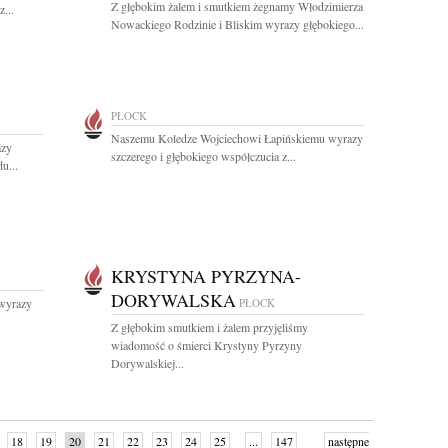
Z głębokim żalem i smutkiem żegnamy Włodzimierza
...
Nowackiego Rodzinie i Bliskim wyrazy głębokiego...
PŁOCK
Naszemu Koledze Wojciechowi Łapińskiemu wyrazy
azy
szczerego i głębokiego współczucia z...
u...
KRYSTYNA PYRZYNA-
DORYWALSKA
 wyrazy
PŁOCK
Z głębokim smutkiem i żalem przyjęliśmy
wiadomość o śmierci Krystyny Pyrzyny
Dorywalskiej...
18
19
20
21
22
23
24
25
...
147
następne