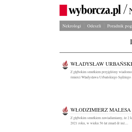
Nekrologi
Odeszli
Poradnik po
WŁADYSŁAW URBAŃSK
Z głębokim smutkiem przyjęliśmy wiadomo
śmierci Władysława Urbańskiego Sędziego 
WŁODZIMIERZ MALESA
Z głębokim smutkiem zawiadamiamy, że 2 k
2021 roku, w wieku 56 lat zmarł dr inż....