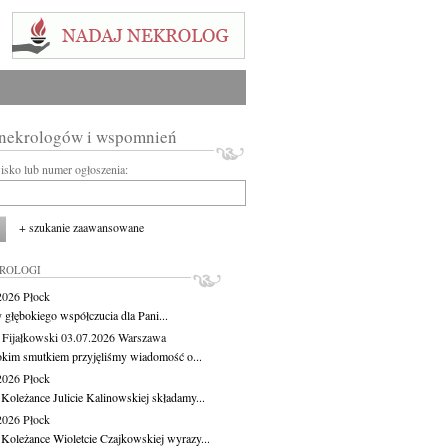
 nekrologów i wspomnień
wisko lub numer ogłoszenia:
+ szukanie zaawansowane
KROLOGI
.2026
Płock
 głębokiego współczucia dla Pani...
 Fijałkowski
03.07.2026
Warszawa
okim smutkiem przyjęliśmy wiadomość o...
.2026
Płock
 Koleżance Julicie Kalinowskiej składamy...
.2026
Płock
 Koleżance Wioletcie Czajkowskiej wyrazy...