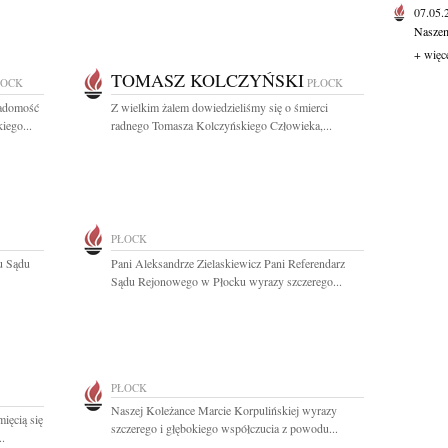
07.05
Naszem
+ więc
TOMASZ KOLCZYŃSKI
ŁOCK
PŁOCK
iadomość
Z wielkim żalem dowiedzieliśmy się o śmierci
iego...
radnego Tomasza Kolczyńskiego Człowieka,...
PŁOCK
u Sądu
Pani Aleksandrze Zielaskiewicz Pani Referendarz
Sądu Rejonowego w Płocku wyrazy szczerego...
PŁOCK
Naszej Koleżance Marcie Korpulińskiej wyrazy
ięcią się
szczerego i głębokiego współczucia z powodu...
.