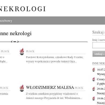
grzebowy
Inne nekrologi
Szukaj
Imię i naz
I
PŁOCK
PŁOCK
ść o
Pawłowi Kolczyńskiemu, członkowi Rady Uczelni,
Sądu...
wyrazy współczucia z powodu śmierci Ojca...
INNE NE
16.07
Wyrazy
Cezary
Z głęb
WŁODZIMIERZ MALESA
PŁOCK
PŁOCK
29.06
Naszej
wietnia
Z wielkim smutkiem przyjęliśmy wiadomość o
śmierci naszego Przyjaciela dr inż. Włodzimierza...
19.06
Naszej