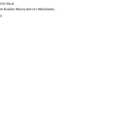
.2026
Płock
u Koledze Mieczysławowi Mireckiemu...
ej