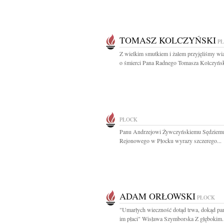
TOMASZ KOLCZYŃSKI
P
Z wielkim smutkiem i żalem przyjęliśmy w
o śmierci Pana Radnego Tomasza Kolczyńsk
PŁOCK
Panu Andrzejowi Żywczyńskiemu Sędziem
Rejonowego w Płocku wyrazy szczerego...
ADAM ORŁOWSKI
PŁOCK
"Umarłych wieczność dotąd trwa, dokąd pam
im płaci" Wisława Szymborska Z głębokim..