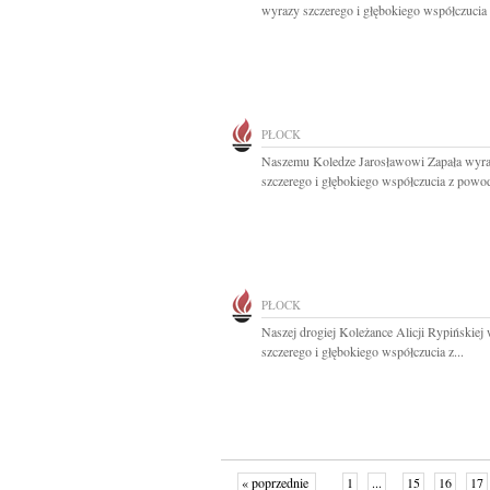
wyrazy szczerego i głębokiego współczucia z
PŁOCK
Naszemu Koledze Jarosławowi Zapała wyr
szczerego i głębokiego współczucia z powod
PŁOCK
Naszej drogiej Koleżance Alicji Rypińskiej
szczerego i głębokiego współczucia z...
« poprzednie
1
...
15
16
17