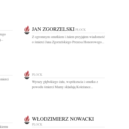
JAN ZGORZELSKI
PŁOCK
rego
Z ogromnym smutkiem i żalem przyjąłem wiadomość
...
o śmierci Jana Zgorzelskiego Prezesa Honorowego...
PŁOCK
mierci
Wyrazy głębokiego żalu, współczucia i smutku z
powodu śmierci Mamy składają Koleżance...
WŁODZIMIERZ NOWACKI
PŁOCK
kiemu