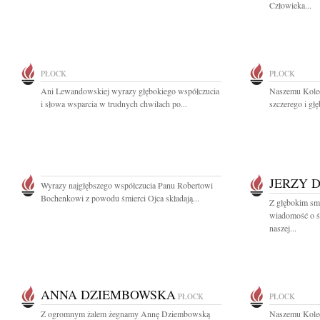
Człowieka...
PŁOCK
PŁOCK
Ani Lewandowskiej wyrazy głębokiego współczucia
Naszemu Kole
i słowa wsparcia w trudnych chwilach po...
szczerego i gł
JERZY 
Wyrazy najgłębszego współczucia Panu Robertowi
Bochenkowi z powodu śmierci Ojca składają...
Z głębokim smu
wiadomość o ś
naszej...
ANNA DZIEMBOWSKA
PŁOCK
PŁOCK
Z ogromnym żalem żegnamy Annę Dziembowską
Naszemu Kole