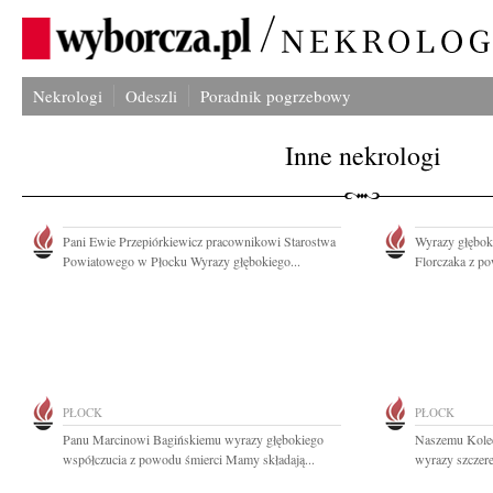
Nekrologi
Odeszli
Poradnik pogrzebowy
Inne nekrologi
Pani Ewie Przepiórkiewicz pracownikowi Starostwa
Wyrazy głębok
Powiatowego w Płocku Wyrazy głębokiego...
Florczaka z po
PŁOCK
PŁOCK
Panu Marcinowi Bagińskiemu wyrazy głębokiego
Naszemu Kole
współczucia z powodu śmierci Mamy składają...
wyrazy szczere