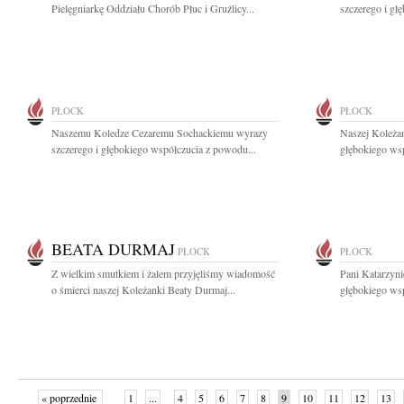
Pielęgniarkę Oddziału Chorób Płuc i Gruźlicy...
szczerego i gł
PŁOCK
PŁOCK
Naszemu Koledze Cezaremu Sochackiemu wyrazy
Naszej Koleża
szczerego i głębokiego współczucia z powodu...
głębokiego wsp
BEATA DURMAJ
PŁOCK
PŁOCK
Z wielkim smutkiem i żalem przyjęliśmy wiadomość
Pani Katarzyni
o śmierci naszej Koleżanki Beaty Durmaj...
głębokiego wsp
« poprzednie
1
...
4
5
6
7
8
9
10
11
12
13