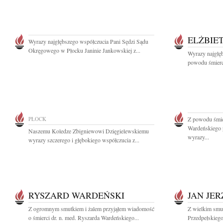
ELŻBIE
Wyrazy najgłębszego współczucia Pani Sędzi Sądu
Okręgowego w Płocku Janinie Jankowskiej z...
Wyrazy najgłę
powodu śmierc
PŁOCK
Z powodu śmier
Wardeńskiego 
Naszemu Koledze Zbigniewowi Dzięgielewskiemu
wyrazy...
wyrazy szczerego i głębokiego współczucia z...
RYSZARD WARDEŃSKI
JAN JE
Z ogromnym smutkiem i żalem przyjąłem wiadomość
Z wielkim smu
o śmierci dr. n. med. Ryszarda Wardeńskiego...
Przedpełskieg