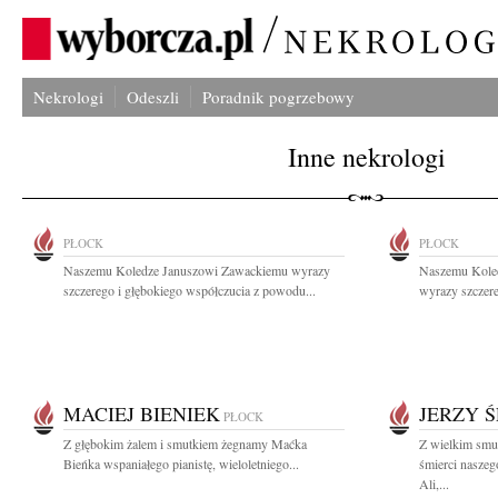
Nekrologi
Odeszli
Poradnik pogrzebowy
Inne nekrologi
PŁOCK
PŁOCK
Naszemu Koledze Januszowi Zawackiemu wyrazy
Naszemu Kole
szczerego i głębokiego współczucia z powodu...
wyrazy szczere
MACIEJ BIENIEK
JERZY Ś
PŁOCK
Z głębokim żalem i smutkiem żegnamy Maćka
Z wielkim smu
Bieńka wspaniałego pianistę, wieloletniego...
śmierci naszeg
Ali,...