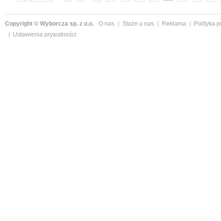
»
Copyright © Wyborcza sp. z o.o.
O nas
Staże u nas
Reklama
Polityka 
Ustawienia prywatności