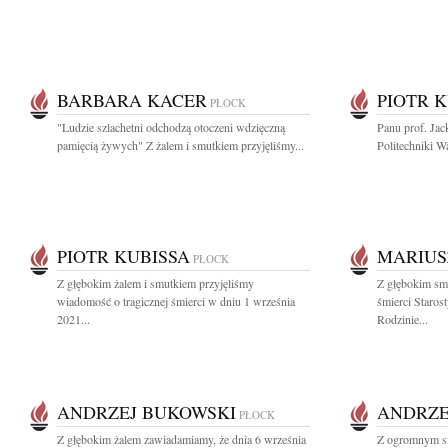
BARBARA KACER
PIOTR 
PŁOCK
"Ludzie szlachetni odchodzą otoczeni wdzięczną
Panu prof. Ja
pamięcią żywych" Z żalem i smutkiem przyjęliśmy...
Politechniki Wa
PIOTR KUBISSA
MARIUS
PŁOCK
Z głębokim żalem i smutkiem przyjęliśmy
Z głębokim sm
wiadomość o tragicznej śmierci w dniu 1 września
śmierci Staros
2021...
Rodzinie...
ANDRZEJ BUKOWSKI
ANDRZE
PŁOCK
Z głębokim żalem zawiadamiamy, że dnia 6 września
Z ogromnym sm