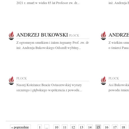
2021 r. zmarł w wieku 85 lat Profesor zw. dr...
inż. Andrzeja
ANDRZEJ BUKOWSKI
ANDRZE
PŁOCK
Z ogromnym smutkiem i żalem żegnamy Prof. zw. dr
Z wielkim smu
inż. Andrzeja Bukowskiego Odszedł wybitny...
o śmierci Pan
PŁOCK
PŁOCK
Naszej Koleżance Beacie Ostaszewskiej wyrazy
Asi Bukowskie
szczerego i głębokiego współczucia z powodu...
powodu śmierci
« poprzednie
1
...
10
11
12
13
14
15
16
17
18