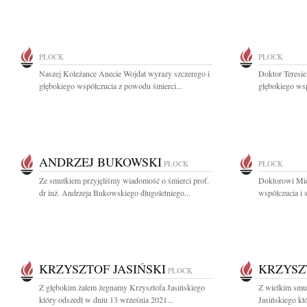
PŁOCK
PŁOCK
Naszej Koleżance Anecie Wojdat wyrazy szczerego i
Doktor Teresie
głębokiego współczucia z powodu śmierci...
głębokiego wsp
ANDRZEJ BUKOWSKI
PŁOCK
PŁOCK
Ze smutkiem przyjęliśmy wiadomość o śmierci prof.
Doktorowi Mic
dr inż. Andrzeja Bukowskiego długoletniego...
współczucia i 
KRZYSZTOF JASIŃSKI
KRZYSZ
PŁOCK
Z głębokim żalem żegnamy Krzysztofa Jasińskiego
Z wielkim smu
który odszedł w dniu 13 września 2021...
Jasińskiego kt