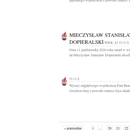
głębokiego współczucia z powodu śmierci Ta
MIECZYSŁAW STANISŁ
DOPIERALSKI
WIEK: 82
PŁOCK
Dnia 11 października 2020 roku zmarł w w
lat Mieczysław Stanisław Dopieralski ukoch
PŁOCK
Wyrazy najgłębszego współczucia Pani Beac
Grochowskiej z powodu śmierci Ojca składa
« poprzednie
1
...
20
21
22