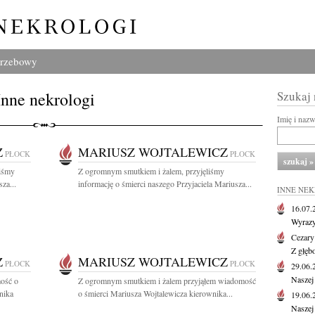
grzebowy
Inne nekrologi
Szukaj
Imię i naz
Z
MARIUSZ WOJTALEWICZ
PŁOCK
PŁOCK
liśmy
Z ogromnym smutkiem i żalem, przyjęliśmy
za...
informację o śmierci naszego Przyjaciela Mariusza...
INNE NE
16.07
Wyrazy
Cezary
Z głęb
Z
MARIUSZ WOJTALEWICZ
PŁOCK
PŁOCK
29.06
Naszej
ość o
Z ogromnym smutkiem i żalem przyjąłem wiadomość
nika
o śmierci Mariusza Wojtalewicza kierownika...
19.06
Naszej