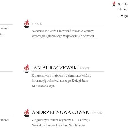
07.05
Naszem
+ więc
PŁOCK
mierci
Naszemu Koledze Piotrowi Śmietanie wyrazy
...
szczerego i głębokiego współczucia z powodu...
JAN BURACZEWSKI
PŁOCK
Z ogromnym smutkiem i żalem, przyjęliśmy
informację o śmierci naszego Kolegi Jana
Buraczewskiego...
ANDRZEJ NOWAKOWSKI
PŁOCK
mierci
Z ogromnym żalem żegnamy Ks. Andrzeja
Nowakowskiego Kapelana Szpitalnego