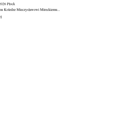
.2026
Płock
u Koledze Mieczysławowi Mireckiemu...
ej