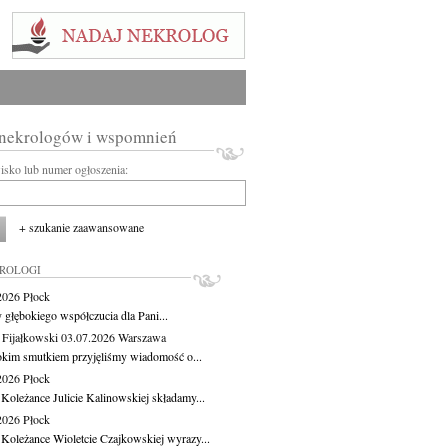
 nekrologów i wspomnień
wisko lub numer ogłoszenia:
+ szukanie zaawansowane
KROLOGI
.2026
Płock
 głębokiego współczucia dla Pani...
 Fijałkowski
03.07.2026
Warszawa
okim smutkiem przyjęliśmy wiadomość o...
.2026
Płock
 Koleżance Julicie Kalinowskiej składamy...
.2026
Płock
 Koleżance Wioletcie Czajkowskiej wyrazy...