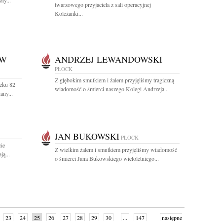
ty...
twarzowego przyjaciela z sali operacyjnej
Koleżanki...
AW
ANDRZEJ LEWANDOWSKI
PŁOCK
Z głębokim smutkiem i żalem przyjęliśmy tragiczną
ieku 82
wiadomość o śmierci naszego Kolegi Andrzeja...
any...
JAN BUKOWSKI
PŁOCK
ie
Z wielkim żalem i smutkiem przyjęliśmy wiadomość
ją...
o śmierci Jana Bukowskiego wieloletniego...
23
24
25
26
27
28
29
30
...
147
następne