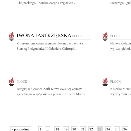
Chojnackiego Spółdzielczego Przyjaciela -...
szczerego i gł
IWONA JASTRZĘBSKA
PŁOCK
PŁOCK
Z ogromnym żalem żegnamy Iwonę Jastrzębską
Naszej Koleża
Starszą Pielęgniarkę II Oddziału Chirurgii...
wyrazy głębok
PŁOCK
PŁOCK
Drogiej Koleżance Zofii Kowalewskiej wyrazy
Koledze Mateu
głębokiego współczucia z powodu śmierci Mamy...
wyrazy żalu i 
« poprzednie
1
...
18
19
20
21
22
23
24
25
26