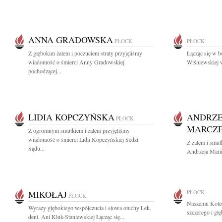
ANNA GRADOWSKA
PŁOCK
PŁOCK
Z głębokim żalem i poczuciem straty przyjęliśmy
Łącząc się w b
wiadomość o śmierci Anny Gradowskiej
Wiśniewskiej w
pochodzącej...
LIDIA KOPCZYŃSKA
ANDRZE
PŁOCK
MARCZ
Z ogromnym smutkiem i żalem przyjęliśmy
wiadomość o śmierci Lidii Kopczyńskiej Sędzi
Z żalem i smu
Sądu...
Andrzeja Marii
MIKOŁAJ
PŁOCK
PŁOCK
Naszemu Kole
Wyrazy głębokiego współczucia i słowa otuchy Lek.
szczerego i gł
dent. Ani Kluk-Staniewskiej Łącząc się...