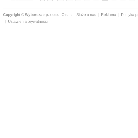
»
Copyright © Wyborcza sp. z o.o.
O nas
Staże u nas
Reklama
Polityka 
Ustawienia prywatności