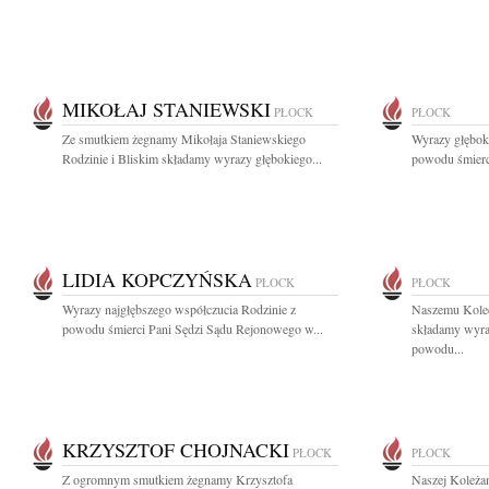
MIKOŁAJ STANIEWSKI
PŁOCK
PŁOCK
Ze smutkiem żegnamy Mikołaja Staniewskiego
Wyrazy głęboki
Rodzinie i Bliskim składamy wyrazy głębokiego...
powodu śmierci
LIDIA KOPCZYŃSKA
PŁOCK
PŁOCK
Wyrazy najgłębszego współczucia Rodzinie z
Naszemu Kole
powodu śmierci Pani Sędzi Sądu Rejonowego w...
składamy wyra
powodu...
KRZYSZTOF CHOJNACKI
PŁOCK
PŁOCK
Z ogromnym smutkiem żegnamy Krzysztofa
Naszej Koleża