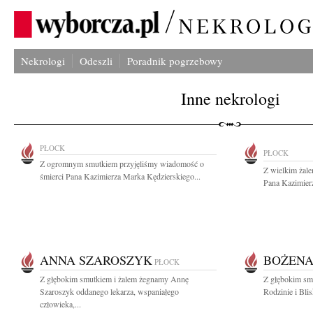
Nekrologi
Odeszli
Poradnik pogrzebowy
Inne nekrologi
PŁOCK
PŁOCK
Z ogromnym smutkiem przyjęliśmy wiadomość o
Z wielkim żal
śmierci Pana Kazimierza Marka Kędzierskiego...
Pana Kazimierz
ANNA SZAROSZYK
BOŻENA
PŁOCK
Z głębokim smutkiem i żalem żegnamy Annę
Z głębokim sm
Szaroszyk oddanego lekarza, wspaniałego
Rodzinie i Bli
człowieka,...