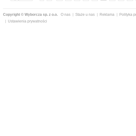
»
Copyright © Wyborcza sp. z o.o.
O nas
Staże u nas
Reklama
Polityka 
Ustawienia prywatności