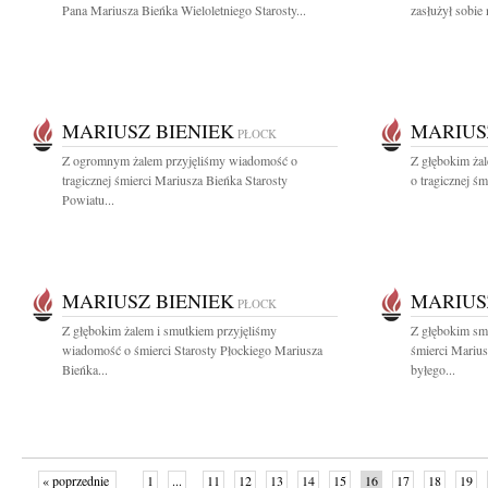
Pana Mariusza Bieńka Wieloletniego Starosty...
zasłużył sobie 
MARIUSZ BIENIEK
MARIUS
PŁOCK
Z ogromnym żalem przyjęliśmy wiadomość o
Z głębokim ża
tragicznej śmierci Mariusza Bieńka Starosty
o tragicznej śm
Powiatu...
MARIUSZ BIENIEK
MARIUS
PŁOCK
Z głębokim żalem i smutkiem przyjęliśmy
Z głębokim sm
wiadomość o śmierci Starosty Płockiego Mariusza
śmierci Marius
Bieńka...
byłego...
« poprzednie
1
...
11
12
13
14
15
16
17
18
19