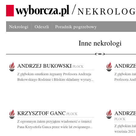
Nekrologi
Odeszli
Poradnik pogrzebowy
Inne nekrologi
ANDRZEJ BUKOWSKI
ANDRZE
PŁOCK
Z głębokim smutkiem żegnamy Profesora Andrzeja
Z głębokim ża
Bukowskiego Rodzinie i Bliskim składamy wyrazy...
Profesora Andr
KRZYSZTOF GANC
ANDRZE
PŁOCK
PŁOCK
Z ogromnym żalem przyjąłem wiadomość o śmierci
Z głębokim ża
Pana Krzysztofa Ganca przez wiele lat związanego...
września 2021 