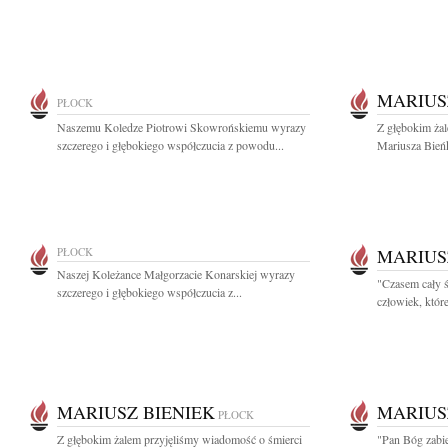
MARIUS
PŁOCK
Naszemu Koledze Piotrowi Skowrońskiemu wyrazy
Z głębokim ża
szczerego i głębokiego współczucia z powodu...
Mariusza Bieńk
PŁOCK
MARIUS
Naszej Koleżance Małgorzacie Konarskiej wyrazy
"Czasem cały ś
szczerego i głębokiego współczucia z...
człowiek, któr
MARIUSZ BIENIEK
MARIUS
PŁOCK
Z głębokim żalem przyjęliśmy wiadomość o śmierci
"Pan Bóg zabie