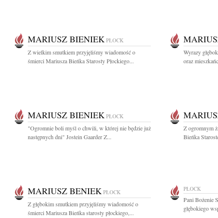
MARIUSZ BIENIEK
MARIUS
PŁOCK
Z wielkim smutkiem przyjęliśmy wiadomość o
Wyrazy głęboki
śmierci Mariusza Bieńka Starosty Płockiego...
oraz mieszkańc
MARIUSZ BIENIEK
MARIUS
PŁOCK
"Ogromnie boli myśl o chwili, w której nie będzie już
Z ogromnym ża
następnych dni" Jostein Gaarder Z...
Bieńka Starost
MARIUSZ BENIEK
PŁOCK
PŁOCK
Pani Bożenie S
Z głębokim smutkiem przyjęliśmy wiadomość o
głębokiego wsp
śmierci Mariusza Bieńka starosty płockiego,...