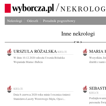
Nekrologi
Odeszli
Poradnik pogrzebowy
Inne nekrologi
URSZULA RÓŻALSKA
MARIA 
KIELCE
W dniu 10.12.2020 odeszła Urszula Różalska
Wszystkim, któ
Wspaniała Mama i Babcia
dzielili z nami 
SEBAST
KIELCE
KIELCE
Dnia 8 czerwca 2020 roku minie I rocznica śmierci
Podziękowania 
Stanisława Lasoty Wzorowego Męża, Ojca i...
personelu Świ