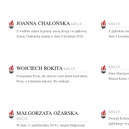
JOANNA CHAŁOŃSKA
KIELCE
KIELCE
Z wielkim żalem żegnamy naszą drogą i wyjątkową
Z głębokim sm
Joasię Chałońską zmarłą w dniu 8 kwietnia 2020...
dniu 4 kwietnia
WOJCIECH ROKITA
KIELCE
KIELCE
Panu Marcino
Pożegnanie Piszę, ale słoność oczu plami klawiaturę.
Miasta Kielce 
Piszę, a winienem milczeć. By uniknąć...
MAŁGORZATA OŻARSKA
KIELCE
Drogiej Koleż
KIELCE
głębokiego wsp
W dniu 11 października 2019 r. zmarła Małgorzata