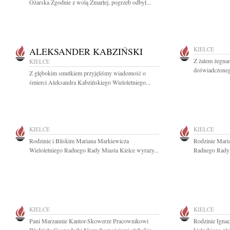
Ożarska Zgodnie z wolą Zmarłej, pogrzeb odbył...
ALEKSANDER KABZIŃSKI
KIELCE
Z żalem żegna
KIELCE
doświadczonego
Z głębokim smutkiem przyjęliśmy wiadomość o
śmierci Aleksandra Kabzińskiego Wieloletniego...
KIELCE
KIELCE
Rodzinie i Bliskim Mariana Markiewicza
Rodzinie Mari
Wieloletniego Radnego Rady Miasta Kielce wyrazy...
Radnego Rady M
KIELCE
KIELCE
Pani Marzannie Kantor-Skowerze Pracownikowi
Rodzinie Igna