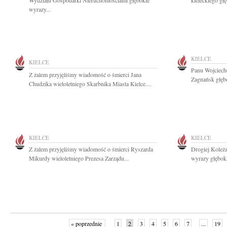
Wydziału Gospodarki Nieruchomościami głębokie
kieleckiego gł
wyrazy...
KIELCE
KIELCE
Panu Wojciech
Z żalem przyjęliśmy wiadomość o śmierci Jana
Zagnańsk głębo
Chudzika wieloletniego Skarbnika Miasta Kielce....
KIELCE
KIELCE
Z żalem przyjęliśmy wiadomość o śmierci Ryszarda
Drogiej Koleż
Mikurdy wieloletniego Prezesa Zarządu...
wyrazy głębok
« poprzednie
1
2
3
4
5
6
7
...
19