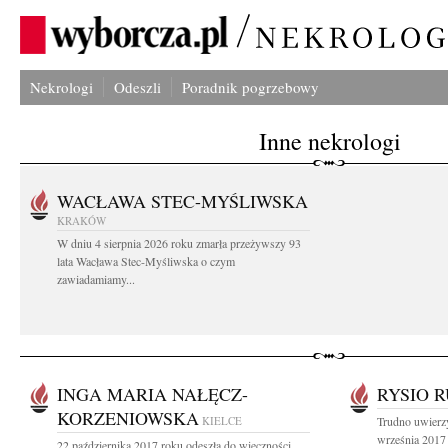
Nekrologi
Odeszli
Poradnik pogrzebowy
Inne nekrologi
WACŁAWA STEC-MYŚLIWSKA
KRAKÓW
W dniu 4 sierpnia 2026 roku zmarła przeżywszy 93
lata Wacława Stec-Myśliwska o czym
zawiadamiamy...
INGA MARIA NAŁĘCZ-
RYSIO R
KORZENIOWSKA
KIELCE
Trudno uwierz
września 2017
22 października 2017 roku odeszła do wieczności