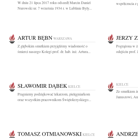
W dniu 21 lipca 2017 roku odszedł Marcin Daniel
współczucia z 
Nurowski ur. 7 września 1934 r. w Lublinie Były...
ARTUR BĘBN
JERZY 
WARSZAWA
Z głębokim smutkiem przyjęliśmy wiadomość o
Pogrążona w ża
śmierci naszego Kolegi prof. dr. hab. inż. Artura...
odejściu prof.
SŁAWOMIR DĄBEK
KIELCE
KIELCE
Ze smutkiem ż
Pragniemy podziękować lekarzom, pielęgniarkom
Januszowi, And
oraz wszystkim pracownikom Świętokrzyskiego...
TOMASZ OTMIANOWSKI
ANDRZE
KIELCE