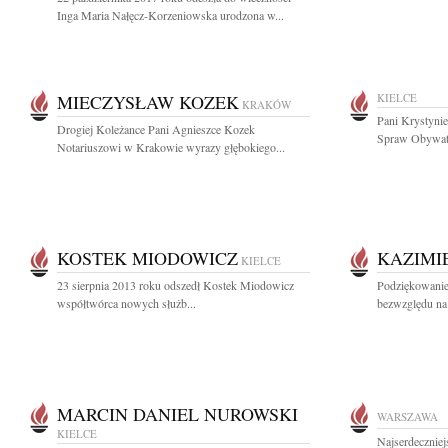
Inga Maria Nałęcz-Korzeniowska urodzona w...
MIECZYSŁAW KOZEK
KIELCE
KRAKÓW
Pani Krystyni
Drogiej Koleżance Pani Agnieszce Kozek
Spraw Obywatel
Notariuszowi w Krakowie wyrazy głębokiego...
KOSTEK MIODOWICZ
KAZIMI
KIELCE
23 sierpnia 2013 roku odszedł Kostek Miodowicz
Podziękowanie 
współtwórca nowych służb...
bezwzględu na 
MARCIN DANIEL NUROWSKI
WARSZAWA
KIELCE
Najserdeczniej