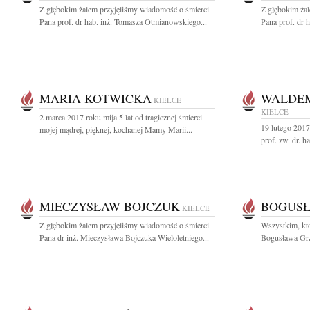
Z głębokim żalem przyjęliśmy wiadomość o śmierci
Z głębokim ża
Pana prof. dr hab. inż. Tomasza Otmianowskiego...
Pana prof. dr 
MARIA KOTWICKA
WALDEM
KIELCE
KIELCE
2 marca 2017 roku mija 5 lat od tragicznej śmierci
19 lutego 2017 
mojej mądrej, pięknej, kochanej Mamy Marii...
prof. zw. dr. 
MIECZYSŁAW BOJCZUK
BOGUSŁ
KIELCE
Z głębokim żalem przyjęliśmy wiadomość o śmierci
Wszystkim, któ
Pana dr inż. Mieczysława Bojczuka Wieloletniego...
Bogusława Grze