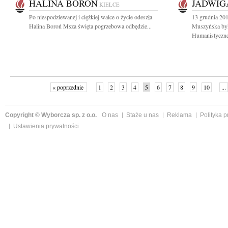
HALINA BOROŃ
JADWIG
KIELCE
Po niespodziewanej i ciężkiej walce o życie odeszła
13 grudnia 201
Halina Boroń Msza święta pogrzebowa odbędzie...
Muszyńska był
Humanistyczne
« poprzednie
1
2
3
4
5
6
7
8
9
10
...
Copyright © Wyborcza sp. z o.o.
O nas
Staże u nas
Reklama
Polityka 
Ustawienia prywatności