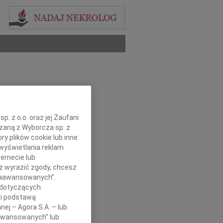
. z o.o. oraz jej Zaufani
ązaną z Wyborcza sp. z
ry plików cookie lub inne
wyświetlania reklam
ernecie lub
sz wyrazić zgody, chcesz
 Zaawansowanych”.
 dotyczących
li podstawą
nej – Agora S.A. – lub
aawansowanych” lub