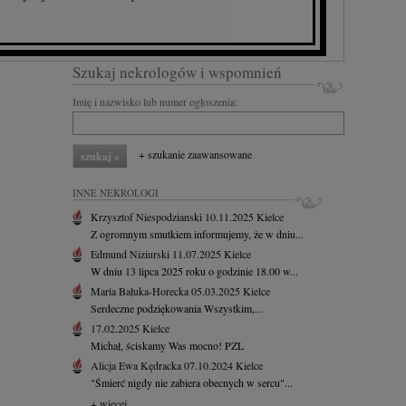
Szukaj nekrologów i wspomnień
Imię i nazwisko lub numer ogłoszenia:
+ szukanie zaawansowane
INNE NEKROLOGI
Krzysztof Niespodzianski
10.11.2025
Kielce
Z ogromnym smutkiem informujemy, że w dniu...
Edmund Niziurski
11.07.2025
Kielce
W dniu 13 lipca 2025 roku o godzinie 18.00 w...
Maria Bałuka-Horecka
05.03.2025
Kielce
Serdeczne podziękowania Wszystkim,...
17.02.2025
Kielce
Michał, ściskamy Was mocno! PZL
Alicja Ewa Kędracka
07.10.2024
Kielce
"Śmierć nigdy nie zabiera obecnych w sercu"...
+ więcej