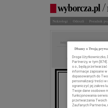
Nekrologi
Odeszli
Poradnik p
IMIĘ I NAZWISKO:
Dbamy o Twoją prywa
Kielce
REGION:
Droga Użytkowniczko, Dr
05.03.2021
DATA EMISJI:
Partnerzy, w tym [
874
]
o.o., będą przetwarzać 
informacje zapisane w
dopasowanych do Twoich
personalizacji treści 
"Ci, kt
ograniczyć jej zakres
bo zos
Twoje dane osobowe mo
funkcjonowania serwisó
przetwarzania Twoich da
Wszyst
Zaufanych Partnerów, 