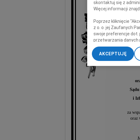
skontaktuj się z admin
którzy 
Więcej informacji znaj
dzielili z n
życzliwości,
Poprzez kliknięcie "Ak
i uroczy
z o. o. jej Zaufanych 
swoje preferencje dot.
przetwarzania danych 
„Ustawienia zaawansow
AKCEPTUJĘ
My, nasi Zaufani Part
dokładnych danych geol
Przechowywanie informa
treści, badnie odbiorcó
or
Sądu
i I
za wspa
oraz 
M