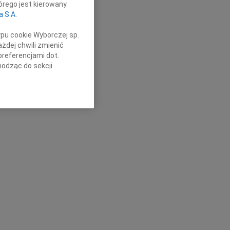
rego jest kierowany.
a S.A.
ypu cookie Wyborczej sp.
żdej chwili zmienić
preferencjami dot.
hodząc do sekcji
stawień przeglądarki.
h celach:
Użycie
lów identyfikacji.
ści, pomiar reklam i