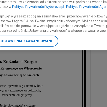
istratorem – w zależności od zakresu sprzeciwu i podmiotu, wobec któ
w tak bolesnych dla nas chwilach
dziesz w
Polityce Prywatności Wyborcza.pl
i
Polityce Prywatności Agor
ami smutek i żal, okazali wiele serca,
 tak licznie uczestniczyli we mszy św.
ceptuję" wyrażasz zgodę na zainstalowanie i przechowywanie plików t
stości pogrzebowej ukochanej Żony
Partnerów i Agora S.A. na Twoim urządzeniu końcowym. Możesz też w ka
 plików cookie, ponownie wywołując narzędzie do zarządzania Twoimi 
poprzez odnośnik „Ustawienia prywatności” w stopce serwisu i przec
Basieńki
ane”. Zmiana ustawień plików cookie możliwa jest także za pomocą u
USTAWIENIA ZAAWANSOWANE
nerzy i Agora S.A. możemy przetwarzać dane osobowe w następującyc
Matki i Babci
okalizacyjnych. Aktywne skanowanie charakterystyki urządzenia do ce
cji na urządzeniu lub dostęp do nich. Spersonalizowane reklamy i tre
w i ulepszanie usług.
Lista Zaufanych Partnerów
az Koleżankom i Kolegom
 Rejonowego we Włoszczowie
zby Adwokackiej w Kielcach
rcie, łączenie się z nami w bólu
wyrazy szczerego współczucia,
serdecznie dziękujemy
aciej Szydłowski z rodziną