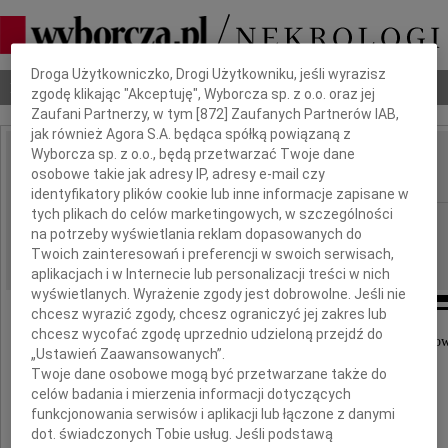
Dbamy o Twoją prywatność
Droga Użytkowniczko, Drogi Użytkowniku, jeśli wyrazisz
Nekrologi
Odeszli
Poradnik pogrzebowy
zgodę klikając "Akceptuję", Wyborcza sp. z o.o. oraz jej
Zaufani Partnerzy, w tym [
872
] Zaufanych Partnerów IAB,
jak również Agora S.A. będąca spółką powiązaną z
Wyborcza sp. z o.o., będą przetwarzać Twoje dane
Joanna Chałońska
osobowe takie jak adresy IP, adresy e-mail czy
IMIĘ I NAZWISKO:
identyfikatory plików cookie lub inne informacje zapisane w
tych plikach do celów marketingowych, w szczególności
Kielce
REGION:
na potrzeby wyświetlania reklam dopasowanych do
17.04.2020
DATA EMISJI:
Twoich zainteresowań i preferencji w swoich serwisach,
aplikacjach i w Internecie lub personalizacji treści w nich
wyświetlanych. Wyrażenie zgody jest dobrowolne. Jeśli nie
chcesz wyrazić zgody, chcesz ograniczyć jej zakres lub
chcesz wycofać zgodę uprzednio udzieloną przejdź do
Z wielkim żalem żegnamy naszą drogą i wyjątko
„Ustawień Zaawansowanych”.
Twoje dane osobowe mogą być przetwarzane także do
Joasię Chałońską
celów badania i mierzenia informacji dotyczących
funkcjonowania serwisów i aplikacji lub łączone z danymi
dot. świadczonych Tobie usług. Jeśli podstawą