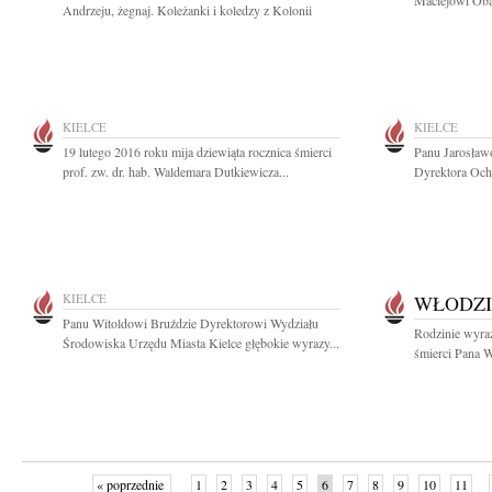
Maciejowi Oba
Andrzeju, żegnaj. Koleżanki i koledzy z Kolonii
KIELCE
KIELCE
19 lutego 2016 roku mija dziewiąta rocznica śmierci
Panu Jarosław
prof. zw. dr. hab. Waldemara Dutkiewicza...
Dyrektora Och
KIELCE
WŁODZI
Panu Witoldowi Bruździe Dyrektorowi Wydziału
Rodzinie wyra
Środowiska Urzędu Miasta Kielce głębokie wyrazy...
śmierci Pana W
« poprzednie
1
2
3
4
5
6
7
8
9
10
11