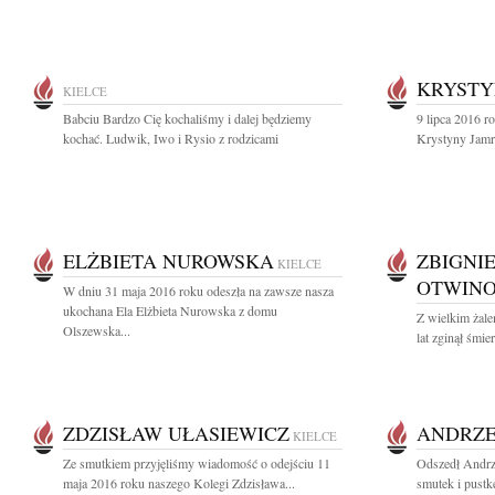
KRYSTY
KIELCE
Babciu Bardzo Cię kochaliśmy i dalej będziemy
9 lipca 2016 ro
kochać. Ludwik, Iwo i Rysio z rodzicami
Krystyny Jamro
ELŻBIETA NUROWSKA
ZBIGNI
KIELCE
OTWINO
W dniu 31 maja 2016 roku odeszła na zawsze nasza
ukochana Ela Elżbieta Nurowska z domu
Z wielkim żal
Olszewska...
lat zginął śmie
ZDZISŁAW UŁASIEWICZ
ANDRZE
KIELCE
Ze smutkiem przyjęliśmy wiadomość o odejściu 11
Odszedł Andrze
maja 2016 roku naszego Kolegi Zdzisława...
smutek i pustkę