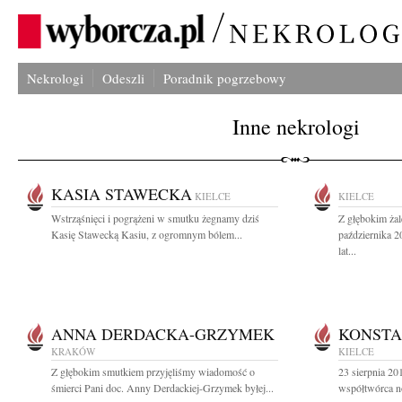
Nekrologi
Odeszli
Poradnik pogrzebowy
Inne nekrologi
KASIA STAWECKA
KIELCE
KIELCE
Wstrząśnięci i pogrążeni w smutku żegnamy dziś
Z głębokim ża
Kasię Stawecką Kasiu, z ogromnym bólem...
października 2
lat...
ANNA DERDACKA-GRZYMEK
KONSTA
KRAKÓW
KIELCE
Z głębokim smutkiem przyjęliśmy wiadomość o
23 sierpnia 2
śmierci Pani doc. Anny Derdackiej-Grzymek byłej...
współtwórca no