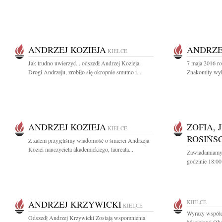
ANDRZEJ KOZIEJA
ANDRZE
KIELCE
Jak trudno uwierzyć... odszedł Andrzej Kozieja
7 maja 2016 ro
Drogi Andrzeju, zrobiło się okropnie smutno i...
Znakomity wykł
ANDRZEJ KOZIEJA
ZOFIA, 
KIELCE
ROSIŃS
Z żalem przyjęliśmy wiadomość o śmierci Andrzeja
Koziei nauczyciela akademickiego, laureata...
Zawiadamiamy,
godzinie 18:00
ANDRZEJ KRZYWICKI
KIELCE
KIELCE
Wyrazy współc
Odszedł Andrzej Krzywicki Zostają wspomnienia.