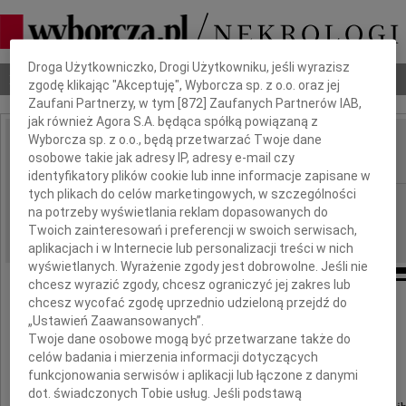
Dbamy o Twoją prywatność
Droga Użytkowniczko, Drogi Użytkowniku, jeśli wyrazisz
Nekrologi
Odeszli
Poradnik pogrzebowy
zgodę klikając "Akceptuję", Wyborcza sp. z o.o. oraz jej
Zaufani Partnerzy, w tym [
872
] Zaufanych Partnerów IAB,
jak również Agora S.A. będąca spółką powiązaną z
Wyborcza sp. z o.o., będą przetwarzać Twoje dane
Małgorzata Ożarska
osobowe takie jak adresy IP, adresy e-mail czy
IMIĘ I NAZWISKO:
identyfikatory plików cookie lub inne informacje zapisane w
tych plikach do celów marketingowych, w szczególności
Kielce
REGION:
na potrzeby wyświetlania reklam dopasowanych do
21.10.2019
DATA EMISJI:
Twoich zainteresowań i preferencji w swoich serwisach,
aplikacjach i w Internecie lub personalizacji treści w nich
wyświetlanych. Wyrażenie zgody jest dobrowolne. Jeśli nie
chcesz wyrazić zgody, chcesz ograniczyć jej zakres lub
chcesz wycofać zgodę uprzednio udzieloną przejdź do
W dniu 11 października 2019 r. zmarła
„Ustawień Zaawansowanych”.
Twoje dane osobowe mogą być przetwarzane także do
Małgorzata Ożarska
celów badania i mierzenia informacji dotyczących
funkcjonowania serwisów i aplikacji lub łączone z danymi
dot. świadczonych Tobie usług. Jeśli podstawą