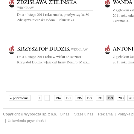
ZDZISŁAWA ZIELIŃSKA
WANDA 
WROCŁAW
Z głębokim żal
Dnia 4 lutego 2011 roku zmarła, przeżywszy lat 80
2011 roku ode
Zdzisława Zielińska z domu Pokusińska...
Ceremonia...
KRZYSZTOF DUDZIK
ANTONI
WROCŁAW
Dnia 4 lutego 2011 roku w wieku 48 lat zmarł
Z głębokim żal
Krzysztof Dudzik właściciel firmy Dendrol Msza...
2011 roku zmar
« poprzednie
1
...
194
195
196
197
198
199
200
201
następne »
Copyright © Wyborcza sp. z o.o.
O nas
Staże u nas
Reklama
Polityka 
Ustawienia prywatności