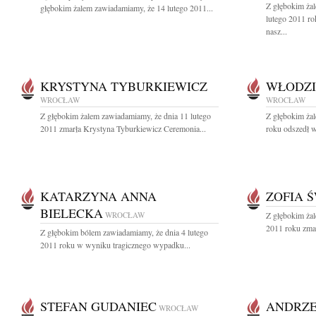
Z głębokim ża
głębokim żalem zawiadamiamy, że 14 lutego 2011...
lutego 2011 ro
nasz...
KRYSTYNA TYBURKIEWICZ
WŁODZI
WROCŁAW
WROCŁAW
Z głębokim żalem zawiadamiamy, że dnia 11 lutego
Z głębokim ża
2011 zmarła Krystyna Tyburkiewicz Ceremonia...
roku odszedł w
KATARZYNA ANNA
ZOFIA 
BIELECKA
WROCŁAW
Z głębokim żal
2011 roku zmarł
Z głębokim bólem zawiadamiamy, że dnia 4 lutego
2011 roku w wyniku tragicznego wypadku...
STEFAN GUDANIEC
ANDRZE
WROCŁAW