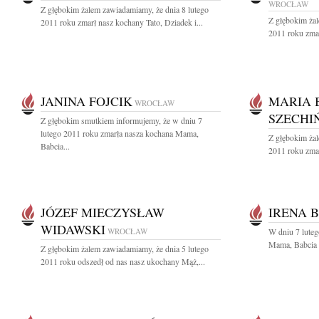
WROCŁAW
Z głębokim żalem zawiadamiamy, że dnia 8 lutego
Z głębokim żal
2011 roku zmarł nasz kochany Tato, Dziadek i...
2011 roku zmar
JANINA FOJCIK
MARIA 
WROCŁAW
SZECHI
Z głębokim smutkiem informujemy, że w dniu 7
lutego 2011 roku zmarła nasza kochana Mama,
Z głębokim żal
Babcia...
2011 roku zmar
JÓZEF MIECZYSŁAW
IRENA B
WIDAWSKI
WROCŁAW
W dniu 7 lute
Mama, Babcia i
Z głębokim żalem zawiadamiamy, że dnia 5 lutego
2011 roku odszedł od nas nasz ukochany Mąż,...