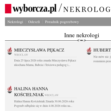
Nekrologi
Odeszli
Poradnik pogrzebowy
Inne nekrologi
MIECZYSŁAWA PĘKACZ
HUBERT
WROCŁAW
Nie mów nic: ju
Dnia 25 lipca 2026 roku zmarła Mieczysława Pękacz
rozumiem przed
ukochana Mama, Babcia i Teściowa pedagog i...
HALINA HANNA
KOŚCIELNIAK
WROCŁAW
Halina Hanna Kościelniak Zmarła 30.06.2026 roku
Pogrzeb odbędzie się w dniu 4.08.2026 roku na...