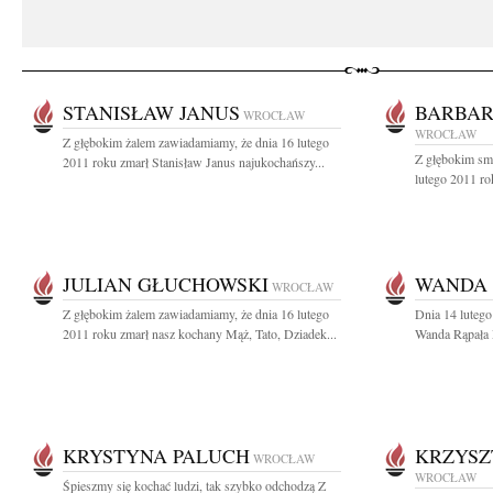
STANISŁAW JANUS
BARBAR
WROCŁAW
WROCŁAW
Z głębokim żalem zawiadamiamy, że dnia 16 lutego
Z głębokim sm
2011 roku zmarł Stanisław Janus najukochańszy...
lutego 2011 ro
JULIAN GŁUCHOWSKI
WANDA 
WROCŁAW
Z głębokim żalem zawiadamiamy, że dnia 16 lutego
Dnia 14 lutego
2011 roku zmarł nasz kochany Mąż, Tato, Dziadek...
Wanda Rąpała M
KRYSTYNA PALUCH
KRZYSZ
WROCŁAW
WROCŁAW
Śpieszmy się kochać ludzi, tak szybko odchodzą Z