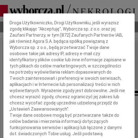
Dbamy o Twoją prywatność
Droga Użytkowniczko, Drogi Użytkowniku, jeśli wyrazisz
Nekrologi
Odeszli
Poradnik pogrzebowy
zgodę klikając "Akceptuję", Wyborcza sp. z o.o. oraz jej
Zaufani Partnerzy, w tym [
872
] Zaufanych Partnerów IAB,
jak również Agora S.A. będąca spółką powiązaną z
Wyborcza sp. z o.o., będą przetwarzać Twoje dane
Zofia Hausner
osobowe takie jak adresy IP, adresy e-mail czy
IMIĘ I NAZWISKO:
identyfikatory plików cookie lub inne informacje zapisane w
tych plikach do celów marketingowych, w szczególności
Wrocław
REGION:
na potrzeby wyświetlania reklam dopasowanych do
25.02.2011
DATA EMISJI:
Twoich zainteresowań i preferencji w swoich serwisach,
aplikacjach i w Internecie lub personalizacji treści w nich
wyświetlanych. Wyrażenie zgody jest dobrowolne. Jeśli nie
chcesz wyrazić zgody, chcesz ograniczyć jej zakres lub
chcesz wycofać zgodę uprzednio udzieloną przejdź do
Z głębokim smutkiem zawiadamiamy,
„Ustawień Zaawansowanych”.
że dnia 22 lutego 2011 roku odeszła od nas
Twoje dane osobowe mogą być przetwarzane także do
nasza ukochana Mama i Babcia
celów badania i mierzenia informacji dotyczących
funkcjonowania serwisów i aplikacji lub łączone z danymi
dot. świadczonych Tobie usług. Jeśli podstawą