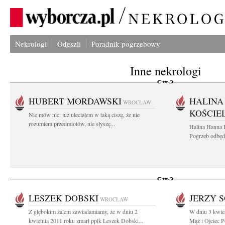
Nekrologi
Odeszli
Poradnik pogrzebowy
Inne nekrologi
HUBERT MORDAWSKI
HALINA
WROCŁAW
KOŚCIE
Nie mów nic: już uleciałem w taką ciszę, że nie
rozumiem przedmiotów, nie słyszę...
Halina Hanna 
Pogrzeb odbędz
LESZEK DOBSKI
JERZY 
WROCŁAW
Z głębokim żalem zawiadamiamy, że w dniu 2
W dniu 3 kwie
kwietnia 2011 roku zmarł ppłk Leszek Dobski...
Mąż i Ojciec P