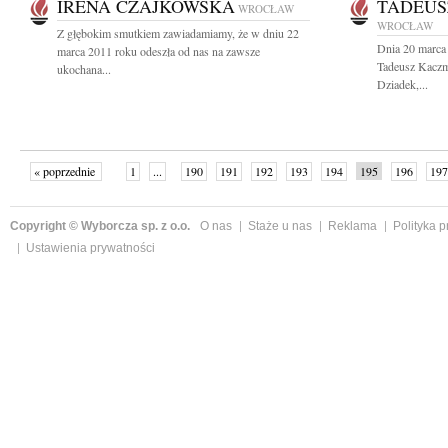
IRENA CZAJKOWSKA
TADEUS
WROCŁAW
WROCŁAW
Z głębokim smutkiem zawiadamiamy, że w dniu 22
Dnia 20 marca 
marca 2011 roku odeszła od nas na zawsze
Tadeusz Kaczm
ukochana...
Dziadek,...
« poprzednie
1
...
190
191
192
193
194
195
196
197
następne »
Copyright © Wyborcza sp. z o.o.
O nas
Staże u nas
Reklama
Polityka 
Ustawienia prywatności