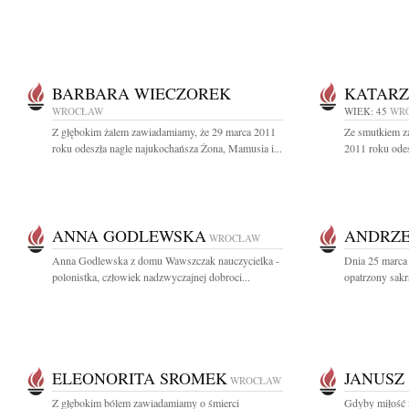
BARBARA WIECZOREK
KATARZ
WROCŁAW
WIEK: 45
WR
Z głębokim żalem zawiadamiamy, że 29 marca 2011
Ze smutkiem z
roku odeszła nagle najukochańsza Żona, Mamusia i...
2011 roku odes
ANNA GODLEWSKA
ANDRZE
WROCŁAW
Anna Godlewska z domu Wawszczak nauczycielka -
Dnia 25 marca 
polonistka, człowiek nadzwyczajnej dobroci...
opatrzony sakr
ELEONORITA SROMEK
JANUSZ
WROCŁAW
Z głębokim bólem zawiadamiamy o śmierci
Gdyby miłość m