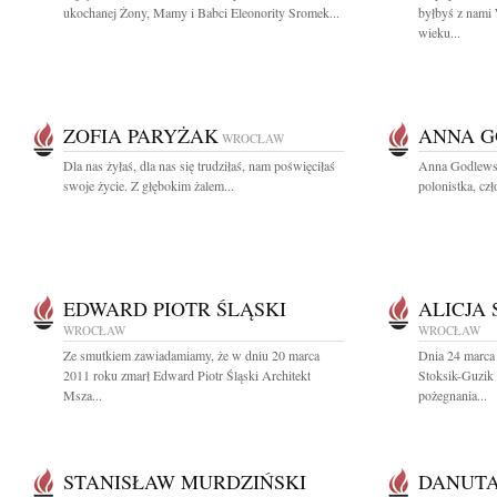
ukochanej Żony, Mamy i Babci Eleonority Sromek...
byłbyś z nami
wieku...
ZOFIA PARYŻAK
ANNA 
WROCŁAW
Dla nas żyłaś, dla nas się trudziłaś, nam poświęciłaś
Anna Godlewsk
swoje życie. Z głębokim żalem...
polonistka, cz
EDWARD PIOTR ŚLĄSKI
ALICJA
WROCŁAW
WROCŁAW
Ze smutkiem zawiadamiamy, że w dniu 20 marca
Dnia 24 marca 
2011 roku zmarł Edward Piotr Śląski Architekt
Stoksik-Guzik 
Msza...
pożegnania...
STANISŁAW MURDZIŃSKI
DANUTA