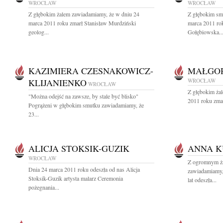
WROCŁAW
WROCŁAW
Z głębokim żalem zawiadamiamy, że w dniu 24
Z głębokim sm
marca 2011 roku zmarł Stanisław Murdziński
marca 2011 ro
geolog...
Gołębiowska..
KAZIMIERA CZESNAKOWICZ-
MAŁGO
KLIJANIENKO
WROCŁAW
WROCŁAW
Z głębokim ża
"Można odejść na zawsze, by stale być blisko"
2011 roku zma
Pogrążeni w głębokim smutku zawiadamiamy, że
23...
ALICJA STOKSIK-GUZIK
ANNA 
WROCŁAW
Z ogromnym ża
Dnia 24 marca 2011 roku odeszła od nas Alicja
zawiadamiamy,
Stoksik-Guzik artysta malarz Ceremonia
lat odeszła...
pożegnania...