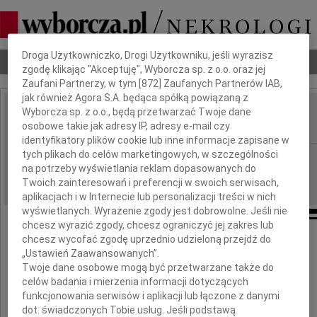
Dbamy o Twoją prywatność
Droga Użytkowniczko, Drogi Użytkowniku, jeśli wyrazisz
Nekrologi
Odeszli
Poradnik pogrzebowy
zgodę klikając "Akceptuję", Wyborcza sp. z o.o. oraz jej
Zaufani Partnerzy, w tym [
872
] Zaufanych Partnerów IAB,
jak również Agora S.A. będąca spółką powiązaną z
Wyborcza sp. z o.o., będą przetwarzać Twoje dane
Władysław Pawelec
IMIĘ I NAZWISKO:
osobowe takie jak adresy IP, adresy e-mail czy
identyfikatory plików cookie lub inne informacje zapisane w
tych plikach do celów marketingowych, w szczególności
Wrocław
REGION:
na potrzeby wyświetlania reklam dopasowanych do
24.02.2011
DATA EMISJI:
Twoich zainteresowań i preferencji w swoich serwisach,
aplikacjach i w Internecie lub personalizacji treści w nich
wyświetlanych. Wyrażenie zgody jest dobrowolne. Jeśli nie
chcesz wyrazić zgody, chcesz ograniczyć jej zakres lub
Z głębokim żalem zawiadamiamy,
chcesz wycofać zgodę uprzednio udzieloną przejdź do
„Ustawień Zaawansowanych”.
że dnia 17 lutego 2011 roku zmarł ukochany
Twoje dane osobowe mogą być przetwarzane także do
Mąż, Ojciec i Dziadek
celów badania i mierzenia informacji dotyczących
funkcjonowania serwisów i aplikacji lub łączone z danymi
dot. świadczonych Tobie usług. Jeśli podstawą