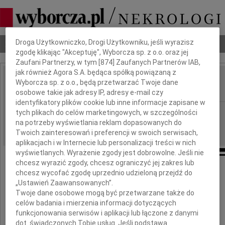
Dbamy o Twoją prywatność
Droga Użytkowniczko, Drogi Użytkowniku, jeśli wyrazisz
Nekrologi
Odeszli
Poradnik pogrzebowy
zgodę klikając "Akceptuję", Wyborcza sp. z o.o. oraz jej
Zaufani Partnerzy, w tym [
874
] Zaufanych Partnerów IAB,
jak również Agora S.A. będąca spółką powiązaną z
Stanisław Janus
Wyborcza sp. z o.o., będą przetwarzać Twoje dane
IMIĘ I NAZWISKO:
osobowe takie jak adresy IP, adresy e-mail czy
identyfikatory plików cookie lub inne informacje zapisane w
Wrocław
REGION:
tych plikach do celów marketingowych, w szczególności
na potrzeby wyświetlania reklam dopasowanych do
18.02.2011
DATA EMISJI:
Twoich zainteresowań i preferencji w swoich serwisach,
aplikacjach i w Internecie lub personalizacji treści w nich
wyświetlanych. Wyrażenie zgody jest dobrowolne. Jeśli nie
chcesz wyrazić zgody, chcesz ograniczyć jej zakres lub
Z głębokim żalem zawiadamiamy,
chcesz wycofać zgodę uprzednio udzieloną przejdź do
że dnia 16 lutego 2011 roku zmarł
„Ustawień Zaawansowanych”.
Twoje dane osobowe mogą być przetwarzane także do
celów badania i mierzenia informacji dotyczących
funkcjonowania serwisów i aplikacji lub łączone z danymi
dot. świadczonych Tobie usług. Jeśli podstawą