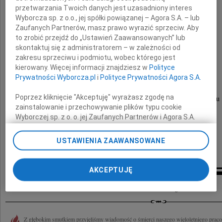
przetwarzania Twoich danych jest uzasadniony interes
Wyborcza sp. z o.o., jej spółki powiązanej – Agora S.A. – lub
Stanisław Janus
Zaufanych Partnerów, masz prawo wyrazić sprzeciw. Aby
to zrobić przejdź do „Ustawień Zaawansowanych” lub
skontaktuj się z administratorem – w zależności od
najukochańszy Mąż, Ojciec i Brat,
zakresu sprzeciwu i podmiotu, wobec którego jest
kierowany. Więcej informacji znajdziesz w
Polityce
Człowiek prawego charakteru.
Prywatności Wyborcza.pl
i
Polityce Prywatności Agora S.A.
Poprzez kliknięcie "Akceptuję" wyrażasz zgodę na
Pogrzeb odbędzie się dnia 19 lutego 2011 roku
zainstalowanie i przechowywanie plików typu cookie
o godzinie 13.50 na Cmentarzu Osobowice.
Wyborczej sp. z o. o. jej Zaufanych Partnerów i Agora S.A.
Prosimy o nieskładanie kondolencji.
na Twoim urządzeniu końcowym. Możesz też w każdej
chwili zmienić swoje preferencje dot. plików cookie,
USTAWIENIA ZAAWANSOWANE
ponownie wywołując narzędzie do zarządzania Twoimi
rodzina
preferencjami dot. przetwarzania danych poprzez
odnośnik „Ustawienia prywatności” w stopce serwisu i
AKCEPTUJĘ
przechodząc do sekcji „Ustawienia zaawansowane”.
Kondolencje
Zmiana ustawień plików cookie możliwa jest także za
pomocą ustawień przeglądarki.
My, nasi Zaufani Partnerzy i Agora S.A. możemy
Z głębokim smutkiem przyjęliśmy wiadomość o śmierci naszego wieloletniego prac