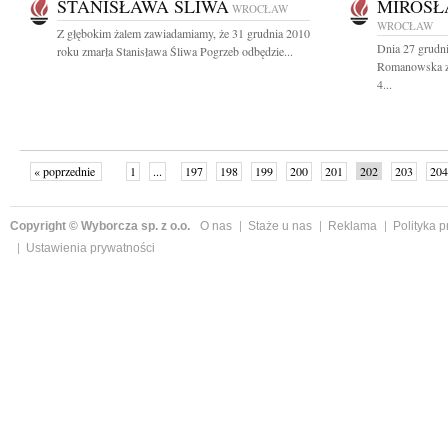
STANISŁAWA ŚLIWA
MIROS
WROCŁAW
WROCŁAW
Z głębokim żalem zawiadamiamy, że 31 grudnia 2010
Dnia 27 grudn
roku zmarła Stanisława Śliwa Pogrzeb odbędzie...
Romanowska z
4...
« poprzednie
1
...
197
198
199
200
201
202
203
204
następne »
Copyright © Wyborcza sp. z o.o.
O nas
Staże u nas
Reklama
Polityka 
Ustawienia prywatności