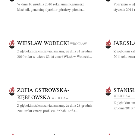
W dniu 10 grudnia 2010 roku zmarł Kazimierz
Pogrążeni w g
Machnik generalny dyrektor górniczy, pionier...
stycznia 2011 
WIESŁAW WODECKI
JAROSŁ
WROCŁAW
Z głębokim żalem zawiadamiamy, że dnia 31 grudnia
Z głębokim żal
2010 roku w wieku 83 lat zmarł Wiesław Wodecki...
2011roku zmarł
ZOFIA OSTROWSKA-
STANIS
KĘBŁOWSKA
WROCŁAW
WROCŁAW
Z głębokim sm
Z głębokim żalem zawiadamiamy, że dnia 28 grudnia
grudnia 2010 ro
2010 roku zmarła prof. zw. dr hab. Zofia...