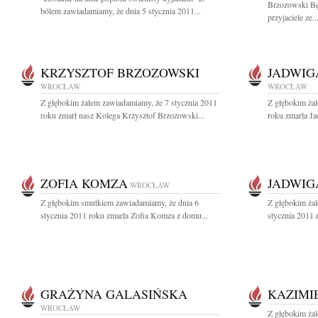
Brzozowski Bę
bólem zawiadamiamy, że dnia 5 stycznia 2011...
przyjaciele ze..
KRZYSZTOF BRZOZOWSKI
JADWIG
WROCŁAW
WROCŁAW
Z głębokim żalem zawiadamiamy, że 7 stycznia 2011
Z głębokim ża
roku zmarł nasz Kolega Krzysztof Brzozowski...
roku zmarła Ja
ZOFIA KOMZA
JADWIG
WROCŁAW
Z głębokim smutkiem zawiadamiamy, że dnia 6
Z głębokim ża
stycznia 2011 roku zmarła Zofia Komza z domu...
stycznia 2011 
GRAŻYNA GALASIŃSKA
KAZIMI
WROCŁAW
Z głębokim żal