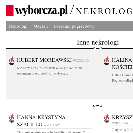
Nekrologi
Odeszli
Poradnik pogrzebowy
Inne nekrologi
HUBERT MORDAWSKI
HALINA
WROCŁAW
KOŚCIE
Nie mów nic: już uleciałem w taką ciszę, że nie
rozumiem przedmiotów, nie słyszę...
Halina Hanna 
Pogrzeb odbędz
HANNA KRYSTYNA
KRZYSZ
SZACIŁŁO
WROCŁAW
WROCŁAW
7 stycznia 201
"Zostanie na dnie popiołu świetlisty dyjament" Z