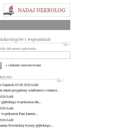
 nekrologów i wspomnień
wisko lub numer ogłoszenia:
+ szukanie zaawansowane
KROLOGI
z Gapiński
03.08.2026
Łódź
m żalem przyjęliśmy wiadomość o śmierci...
.2026
Łódź
 głębokiego współczucia dla...
.2026
Łódź
 współczucia Pani Janinie...
.2026
Łódź
oannie Nowińskiej wyrazy głębokiego...