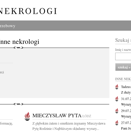
grzebowy
Inne nekrologi
Szukaj
Imię i naz
rci
INNE NE
Tadeus
Z duży
31.07
Wyrazy
29.07
MIECZYSŁAW PYTA
ŁÓDŹ
Wyrazy
27.07
formację,
Z głębokim żalem i smutkiem żegnamy Mieczysława
Pani J
Pytę Rodzinie i Najbliższym składamy wyrazy...