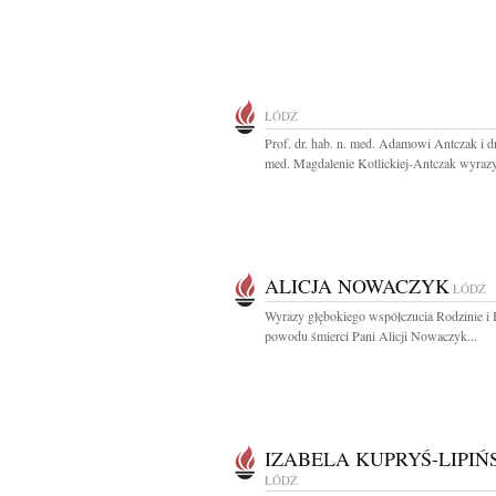
ŁÓDŹ
Prof. dr. hab. n. med. Adamowi Antczak i dr
med. Magdalenie Kotlickiej-Antczak wyrazy
ALICJA NOWACZYK
ŁÓDŹ
Wyrazy głębokiego współczucia Rodzinie i 
powodu śmierci Pani Alicji Nowaczyk...
IZABELA KUPRYŚ-LIPIŃ
ŁÓDŹ