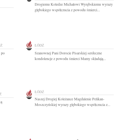
Drogiemu Koledze Michałowi Wyrębskiemu wyrazy
głębokiego współczucia z powodu śmierci...
DŹ
ŁÓDŹ
 po
Szanownej Pani Dorocie Pisarskiej serdeczne
kondolencje z powodu śmierci Mamy składają...
ŁÓDŹ
Ź
Naszej Drogiej Koleżance Magdalenie Pelikan-
ką
Moszczyńskiej wyrazy głębokiego współczucia z...