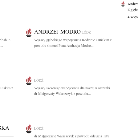
Andrze
Z głęb
+ więc
ANDRZEJ MODRO
ŁÓDŹ
 hab. n.
Wyrazy głębokiego współczucia Rodzinie i Bliskim z
...
powodu śmierci Pana Andrzeja Modro...
ŁÓDŹ
Bliskim z
Wyrazy szczerego współczucia dla naszej Koleżanki
dr Małgorzaty Walaszczyk z powodu...
SKA
ŁÓDŹ
dr Małgorzacie Walaszczyk z powodu odejścia Taty