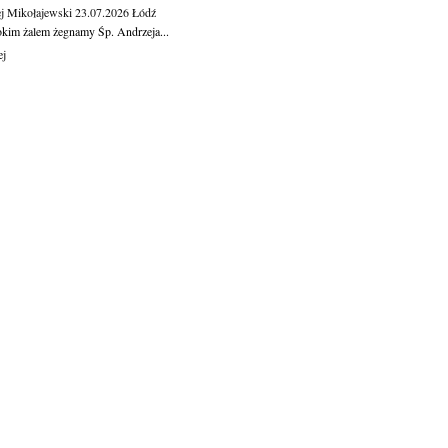
j Mikołajewski
23.07.2026
Łódź
okim żalem żegnamy Śp. Andrzeja...
ej