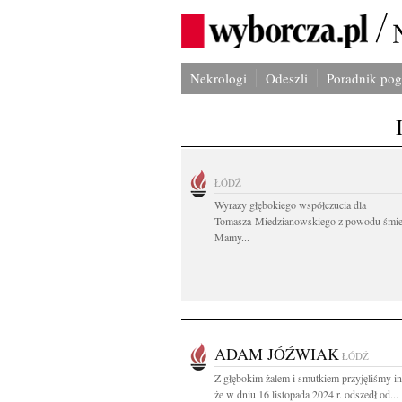
Nekrologi
Odeszli
Poradnik po
ŁÓDŹ
Wyrazy głębokiego współczucia dla
Tomasza Miedzianowskiego z powodu śmie
Mamy...
ADAM JÓŹWIAK
ŁÓDŹ
Z głębokim żalem i smutkiem przyjęliśmy in
że w dniu 16 listopada 2024 r. odszedł od...