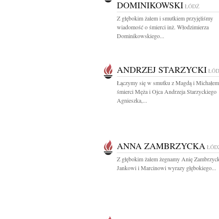
DOMINIKOWSKI
ŁÓDŹ
Z głębokim żalem i smutkiem przyjęliśmy
wiadomość o śmierci inż. Włodzimierza
Dominikowskiego...
ANDRZEJ STARZYCKI
ŁÓ
Łączymy się w smutku z Magdą i Michałem
śmierci Męża i Ojca Andrzeja Starzyckiego
Agnieszka,...
ANNA ZAMBRZYCKA
ŁÓD
Z głębokim żalem żegnamy Anię Zambrzyc
Jankowi i Marcinowi wyrazy głębokiego...