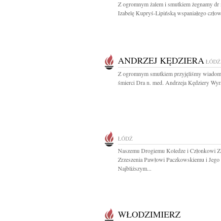
Z ogromnym żalem i smutkiem żegnamy dr 
Izabelę Kupryś-Lipińską wspaniałego człowi
ANDRZEJ KĘDZIERA
ŁÓDŹ
Z ogromnym smutkiem przyjęliśmy wiadom
śmierci Dra n. med. Andrzeja Kędziery Wyra
ŁÓDŹ
Naszemu Drogiemu Koledze i Członkowi Z
Zrzeszenia Pawłowi Paczkowskiemu i Jego
Najbliższym...
WŁODZIMIERZ