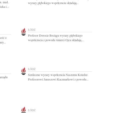
n. med.
wyrazy głębokiego współczucia składają...
eka i...
ŁÓDŹ
Profesor Dorocie Bociąga wyrazy głębokiego
ość o
współczucia z powodu śmierci Ojca składają...
zy...
ŁÓDŹ
Serdeczne wyrazy współczucia Naszemu Koledze
arządu
Profesorowi Januszowi Kaczmarkowi z powodu...
ŁÓDŹ