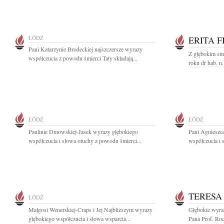
ŁÓDŹ
ERITA F
Pani Katarzynie Brodeckiej najszczersze wyrazy
Z głębokim sm
współczucia z powodu śmierci Taty składają...
roku dr hab. n.
ŁÓDŹ
ŁÓDŹ
Paulinie Dmowskiej-Jasek wyrazy głębokiego
Pani Agnieszc
współczucia i słowa otuchy z powodu śmierci...
współczucia i 
TERESA
ŁÓDŹ
Małgosi Wenerskiej-Craps i Jej Najbliższym wyrazy
Głębokie wyraz
głębokiego współczucia i słowa wsparcia...
Pana Prof. Ro