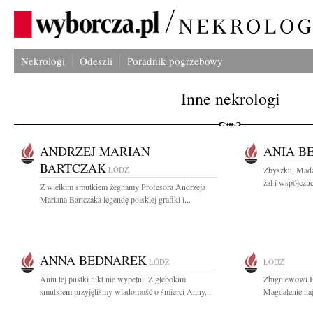
Nekrologi
Odeszli
Poradnik pogrzebowy
Inne nekrologi
ANDRZEJ MARIAN
ANIA B
BARTCZAK
ŁÓDŹ
Zbyszku, Madz
żal i współczuc
Z wielkim smutkiem żegnamy Profesora Andrzeja
Mariana Bartczaka legendę polskiej grafiki i...
ANNA BEDNAREK
ŁÓDŹ
ŁÓDŹ
Aniu tej pustki nikt nie wypełni. Z głębokim
Zbigniewowi B
smutkiem przyjęliśmy wiadomość o śmierci Anny...
Magdalenie naj