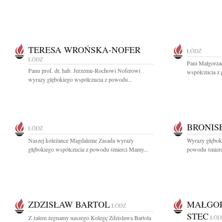
TERESA WROŃSKA-NOFER
ŁÓDŹ
ŁÓDŹ
Pani Małgorzac
Panu prof. dr. hab. Jerzemu-Rochowi Noferowi
współczucia z
wyrazy głębokiego współczucia z powodu...
BRONIS
ŁÓDŹ
Naszej koleżance Magdalenie Zasada wyrazy
Wyrazy głęboki
głębokiego współczucia z powodu śmierci Mamy...
powodu śmierc
ZDZISŁAW BARTOL
MAŁGOR
ŁÓDŹ
STEC
Z żalem żegnamy naszego Kolegę Zdzisława Bartola
ŁÓD