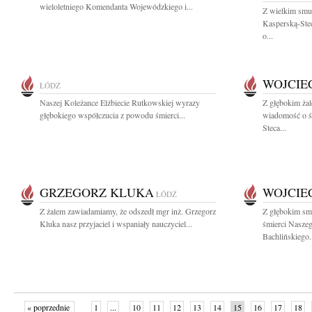
wieloletniego Komendanta Wojewódzkiego i...
Z wielkim smu
Kasperską-Stec
o...
WOJCIE
ŁÓDŹ
Naszej Koleżance Elżbiecie Rutkowskiej wyrazy
Z głębokim żal
głębokiego współczucia z powodu śmierci...
wiadomość o śm
Steca...
GRZEGORZ KLUKA
WOJCIE
ŁÓDŹ
Z żalem zawiadamiamy, że odszedł mgr inż. Grzegorz
Z głębokim sm
Kluka nasz przyjaciel i wspaniały nauczyciel...
śmierci Naszeg
Bachlińskiego.
« poprzednie
1
...
10
11
12
13
14
15
16
17
18