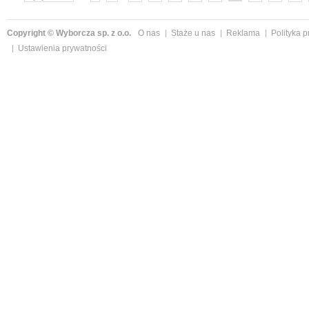
»
Copyright © Wyborcza sp. z o.o.
O nas
Staże u nas
Reklama
Polityka 
Ustawienia prywatności