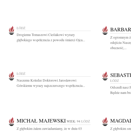
ŁÓDŹ
BARBAR
Drogiemu Tomaszowi Cieślakowi wyrazy
Z ogromnym ża
głębokiego współczucia z powodu śmierci Ojca...
odejściu Nasze
obecność,...
ŁÓDŹ
SEBAST
Naszemu Koledze Doktorowi Jarosławowi
ŁÓDŹ
Górskiemu wyrazy najszczerszego współczucia...
Odszedł nasz P
Będzie nam bra
MICHAŁ MAJEWSKI
MAGDA
WIEK: 94
ŁÓDŹ
Z głębokim żalem zawiadamiamy, że w dniu 03
Z głębokim sm