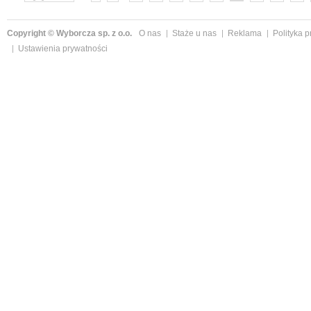
»
Copyright © Wyborcza sp. z o.o.
O nas
Staże u nas
Reklama
Polityka 
Ustawienia prywatności