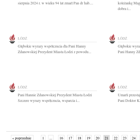
sierpnia 2024 r. w wieku 94 lat zmarł Pan dr hab....
koleżankę Mag
dobra i...
ŁÓDŹ
ŁÓDŹ
Głębokie wyrazy współczucia dla Pani Hanny
Głębokie wyraz
Zdanowskiej Prezydent Miasta Łodzi z powodu...
Pani Hanny Zd
ŁÓDŹ
ŁÓDŹ
Pani Hannie Zdanowskiej Prezydent Miasta Łodzi
Umarli przestaj
Szczere wyrazy współczucia, wsparcia i...
Pani Doktor Ka
« poprzednie
1
...
16
17
18
19
20
21
22
23
24