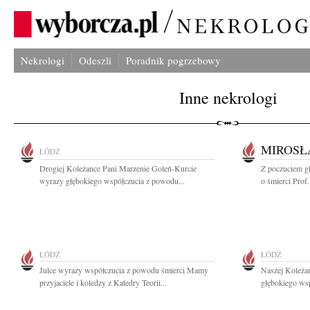
Nekrologi
Odeszli
Poradnik pogrzebowy
Inne nekrologi
MIROSŁ
ŁÓDŹ
Drogiej Koleżance Pani Marzenie Goleń-Kurcie
Z poczuciem g
wyrazy głębokiego współczucia z powodu...
o śmierci Prof.
ŁÓDŹ
ŁÓDŹ
Julce wyrazy współczucia z powodu śmierci Mamy
Naszej Koleża
przyjaciele i koledzy z Katedry Teorii...
głębokiego wsp