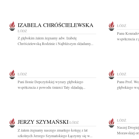
IZABELA CHRÓŚCIELEWSKA
ŁÓDŹ
ŁÓDŹ
Panu Konradow
Z głębokim żalem żegnamy adw. Izabelę
współczucia z 
Chróścielewską Rodzinie i Najbliższym składamy...
ŁÓDŹ
ŁÓDŹ
Pani Ilonie Depczyńskiej wyrazy głębokiego
Panu Prof. Wo
współczucia z powodu śmierci Taty składają...
głębokiego wsp
JERZY SZYMAŃSKI
ŁÓDŹ
ŁÓDŹ
Naszej Drogiej
Z żalem żegnamy naszego zmarłego kolegę z lat
Morawskiej ora
szkolnych Jerzego Szymańskiego Łączymy się w...