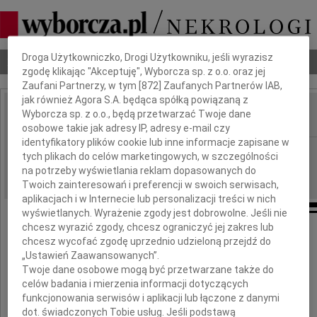
Dbamy o Twoją prywatność
Droga Użytkowniczko, Drogi Użytkowniku, jeśli wyrazisz
Nekrologi
Odeszli
Poradnik pogrzebowy
zgodę klikając "Akceptuję", Wyborcza sp. z o.o. oraz jej
Zaufani Partnerzy, w tym [
872
] Zaufanych Partnerów IAB,
jak również Agora S.A. będąca spółką powiązaną z
Wyborcza sp. z o.o., będą przetwarzać Twoje dane
IMIĘ I NAZWISKO:
osobowe takie jak adresy IP, adresy e-mail czy
identyfikatory plików cookie lub inne informacje zapisane w
Łódź
REGION:
tych plikach do celów marketingowych, w szczególności
26.02.2025
na potrzeby wyświetlania reklam dopasowanych do
DATA EMISJI:
Twoich zainteresowań i preferencji w swoich serwisach,
aplikacjach i w Internecie lub personalizacji treści w nich
wyświetlanych. Wyrażenie zgody jest dobrowolne. Jeśli nie
chcesz wyrazić zgody, chcesz ograniczyć jej zakres lub
chcesz wycofać zgodę uprzednio udzieloną przejdź do
Naszej Drogiej Koleżance
„Ustawień Zaawansowanych”.
Twoje dane osobowe mogą być przetwarzane także do
celów badania i mierzenia informacji dotyczących
Kasi Polakowskiej
funkcjonowania serwisów i aplikacji lub łączone z danymi
dot. świadczonych Tobie usług. Jeśli podstawą