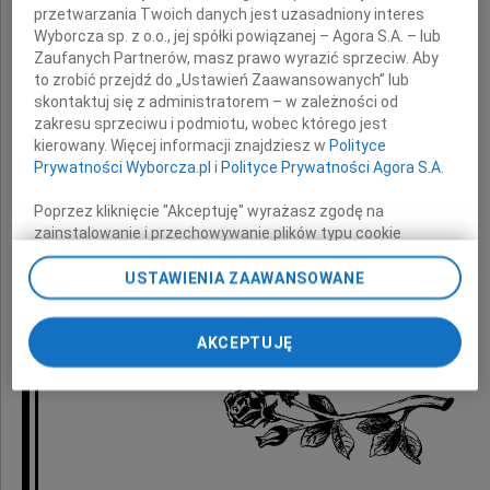
przetwarzania Twoich danych jest uzasadniony interes
wyrazy głębokiego współczucia i wsparcia
Wyborcza sp. z o.o., jej spółki powiązanej – Agora S.A. – lub
Zaufanych Partnerów, masz prawo wyrazić sprzeciw. Aby
z powodu śmierci
to zrobić przejdź do „Ustawień Zaawansowanych” lub
skontaktuj się z administratorem – w zależności od
zakresu sprzeciwu i podmiotu, wobec którego jest
Siostry
kierowany. Więcej informacji znajdziesz w
Polityce
Prywatności Wyborcza.pl
i
Polityce Prywatności Agora S.A.
Poprzez kliknięcie "Akceptuję" wyrażasz zgodę na
składają
zainstalowanie i przechowywanie plików typu cookie
Wyborczej sp. z o. o. jej Zaufanych Partnerów i Agora S.A.
na Twoim urządzeniu końcowym. Możesz też w każdej
USTAWIENIA ZAAWANSOWANE
chwili zmienić swoje preferencje dot. plików cookie,
koleżanki i koledzy z "Gazety Wyborczej"
ponownie wywołując narzędzie do zarządzania Twoimi
AKCEPTUJĘ
preferencjami dot. przetwarzania danych poprzez
odnośnik „Ustawienia prywatności” w stopce serwisu i
przechodząc do sekcji „Ustawienia zaawansowane”.
Zmiana ustawień plików cookie możliwa jest także za
pomocą ustawień przeglądarki.
My, nasi Zaufani Partnerzy i Agora S.A. możemy