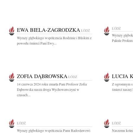
EWA BIELA-ZAGRODZKA
ŁÓDŹ
ŁÓDŹ
Wyrazy głębok
Wyrazy głębokiego współczucia Rodzinie i Bliskim z
Pakule Prokur
powodu śmierci Pani Ewy...
ZOFIA DĄBROWSKA
LUCJA K
ŁÓDŹ
14 czerwca 2024 roku zmarła Pani Profesor Zofia
Z ogromnym s
Dąbrowska nasza droga Wychowawczyni w
śmierci naszej 
czasach...
ŁÓDŹ
ŁÓDŹ
Wyrazy głębokiego współczucia Panu Radosławowi
Naszemu kole