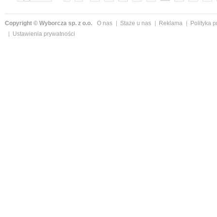
»
Copyright © Wyborcza sp. z o.o.
O nas
Staże u nas
Reklama
Polityka 
Ustawienia prywatności