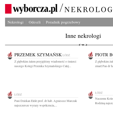
Nekrologi
Odeszli
Poradnik pogrzebowy
Inne nekrologi
PRZEMEK SZYMAŃSK
PIOTR 
ŁÓDŹ
Z głębokim żalem przyjęliśmy wiadomość o śmierci
Z głębokim ża
naszego Kolegi Przemka Szymańskiego Całej...
zmarł Pan dr h
ŁÓDŹ
ŁÓDŹ
Naszemu Koled
Pani Dziekan Elekt prof. dr hab. Agnieszce Marczak
Rodziną najszc
najszczersze wyrazy współczucia,...