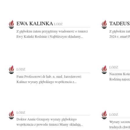
EWA KALINKA
TADEUS
ŁÓDŹ
Z głębokim żalem przyjęliśmy wiadomość o śmierci
Z głębokim żal
Ewy Kalinki Rodzinie i Najbliższym składamy...
2024 r. zmarł P
ŁÓDŹ
ŁÓDŹ
Naszemu Koled
Panu Profesorowi dr hab. n. med. Jarosławowi
Rodziną najszc
Kalince wyrazy głębokiego współczucia z...
ŁÓDŹ
ŁÓDŹ
Doktor Annie Grzegory wyrazy głębokiego
Wyrazy szczer
współczucia z powodu śmierci Mamy składają...
trudnych chwi