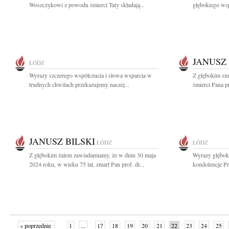
Woszczykowi z powodu śmierci Taty składają...
głębokiego wsp
JANUSZ 
ŁÓDŹ
Wyrazy szczerego współczucia i słowa wsparcia w
Z głębokim sm
trudnych chwilach przekazujemy naszej...
śmierci Pana pr
JANUSZ BILSKI
ŁÓDŹ
ŁÓDŹ
Z głębokim żalem zawiadamiamy, że w dniu 30 maja
Wyrazy głęboki
2024 roku, w wieku 75 lat, zmarł Pan prof. dr...
kondolencje Pr
« poprzednie
1
...
17
18
19
20
21
22
23
24
25